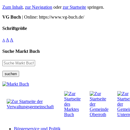
Zum Inhalt
,
zur Navigation
oder
zur Startseite
springen.
VG Buch
| Online: https://www.vg-buch.de/
Schriftgröße
A
A
A
Suche Markt Buch
suchen
Bürgerservice und Politik