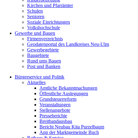
Kirchen und Pfarrämter
Schulen
Senioren
Soziale Einrichtungen
Volkshochschule
Gewerbe und Bauen
Firmenverzeichnis
Geodatenportal des Landkreises Neu-Ulm
Gewerbegebiete
Baugebiete
Rund ums Bauen
Post und Banken
Bürgerservice und Politik
Aktuelles
Amtliche Bekanntmachungen
Öffentliche Auslegungen
Grundsteuerreform
Veranstaltungen
Stellenangebote
Presseberichte
Breitbandausbau
Bericht Neubau Kita Purzelbaum
App der Marktgemeinde Buch
Rathaus & Service