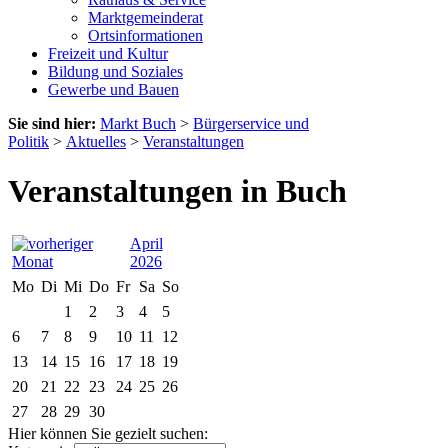
Marktgemeinderat
Ortsinformationen
Freizeit und Kultur
Bildung und Soziales
Gewerbe und Bauen
Sie sind hier:
Markt Buch
>
Bürgerservice und
Politik
>
Aktuelles
>
Veranstaltungen
Veranstaltungen in Buch
April
2026
Mo
Di
Mi
Do
Fr
Sa
So
1
2
3
4
5
6
7
8
9
10
11
12
13
14
15
16
17
18
19
20
21
22
23
24
25
26
27
28
29
30
Hier können Sie gezielt suchen: