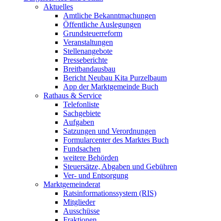
Aktuelles
Amtliche Bekanntmachungen
Öffentliche Auslegungen
Grundsteuerreform
Veranstaltungen
Stellenangebote
Presseberichte
Breitbandausbau
Bericht Neubau Kita Purzelbaum
App der Marktgemeinde Buch
Rathaus & Service
Telefonliste
Sachgebiete
Aufgaben
Satzungen und Verordnungen
Formularcenter des Marktes Buch
Fundsachen
weitere Behörden
Steuersätze, Abgaben und Gebühren
Ver- und Entsorgung
Marktgemeinderat
Ratsinformationssystem (RIS)
Mitglieder
Ausschüsse
Fraktionen