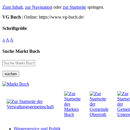
Zum Inhalt
,
zur Navigation
oder
zur Startseite
springen.
VG Buch
| Online: https://www.vg-buch.de/
Schriftgröße
A
A
A
Suche Markt Buch
suchen
Bürgerservice und Politik