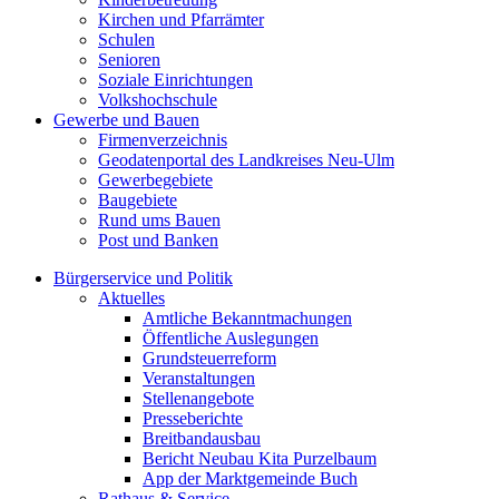
Kirchen und Pfarrämter
Schulen
Senioren
Soziale Einrichtungen
Volkshochschule
Gewerbe und Bauen
Firmenverzeichnis
Geodatenportal des Landkreises Neu-Ulm
Gewerbegebiete
Baugebiete
Rund ums Bauen
Post und Banken
Bürgerservice und Politik
Aktuelles
Amtliche Bekanntmachungen
Öffentliche Auslegungen
Grundsteuerreform
Veranstaltungen
Stellenangebote
Presseberichte
Breitbandausbau
Bericht Neubau Kita Purzelbaum
App der Marktgemeinde Buch
Rathaus & Service