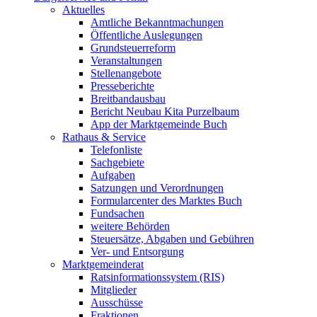
Aktuelles
Amtliche Bekanntmachungen
Öffentliche Auslegungen
Grundsteuerreform
Veranstaltungen
Stellenangebote
Presseberichte
Breitbandausbau
Bericht Neubau Kita Purzelbaum
App der Marktgemeinde Buch
Rathaus & Service
Telefonliste
Sachgebiete
Aufgaben
Satzungen und Verordnungen
Formularcenter des Marktes Buch
Fundsachen
weitere Behörden
Steuersätze, Abgaben und Gebühren
Ver- und Entsorgung
Marktgemeinderat
Ratsinformationssystem (RIS)
Mitglieder
Ausschüsse
Fraktionen