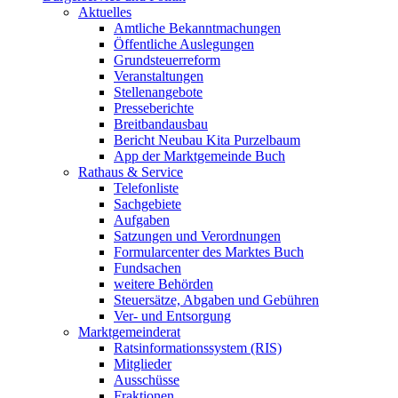
Aktuelles
Amtliche Bekanntmachungen
Öffentliche Auslegungen
Grundsteuerreform
Veranstaltungen
Stellenangebote
Presseberichte
Breitbandausbau
Bericht Neubau Kita Purzelbaum
App der Marktgemeinde Buch
Rathaus & Service
Telefonliste
Sachgebiete
Aufgaben
Satzungen und Verordnungen
Formularcenter des Marktes Buch
Fundsachen
weitere Behörden
Steuersätze, Abgaben und Gebühren
Ver- und Entsorgung
Marktgemeinderat
Ratsinformationssystem (RIS)
Mitglieder
Ausschüsse
Fraktionen