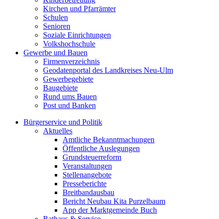
Kirchen und Pfarrämter
Schulen
Senioren
Soziale Einrichtungen
Volkshochschule
Gewerbe und Bauen
Firmenverzeichnis
Geodatenportal des Landkreises Neu-Ulm
Gewerbegebiete
Baugebiete
Rund ums Bauen
Post und Banken
Bürgerservice und Politik
Aktuelles
Amtliche Bekanntmachungen
Öffentliche Auslegungen
Grundsteuerreform
Veranstaltungen
Stellenangebote
Presseberichte
Breitbandausbau
Bericht Neubau Kita Purzelbaum
App der Marktgemeinde Buch
Rathaus & Service