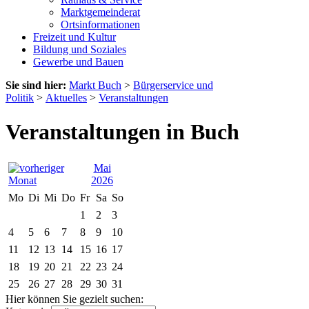
Marktgemeinderat
Ortsinformationen
Freizeit und Kultur
Bildung und Soziales
Gewerbe und Bauen
Sie sind hier:
Markt Buch
>
Bürgerservice und
Politik
>
Aktuelles
>
Veranstaltungen
Veranstaltungen in Buch
Mai
2026
Mo
Di
Mi
Do
Fr
Sa
So
1
2
3
4
5
6
7
8
9
10
11
12
13
14
15
16
17
18
19
20
21
22
23
24
25
26
27
28
29
30
31
Hier können Sie gezielt suchen: