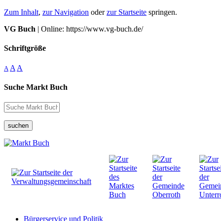
Zum Inhalt
,
zur Navigation
oder
zur Startseite
springen.
VG Buch
| Online: https://www.vg-buch.de/
Schriftgröße
A
A
A
Suche Markt Buch
suchen
Bürgerservice und Politik