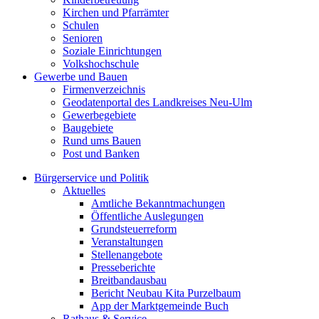
Kirchen und Pfarrämter
Schulen
Senioren
Soziale Einrichtungen
Volkshochschule
Gewerbe und Bauen
Firmenverzeichnis
Geodatenportal des Landkreises Neu-Ulm
Gewerbegebiete
Baugebiete
Rund ums Bauen
Post und Banken
Bürgerservice und Politik
Aktuelles
Amtliche Bekanntmachungen
Öffentliche Auslegungen
Grundsteuerreform
Veranstaltungen
Stellenangebote
Presseberichte
Breitbandausbau
Bericht Neubau Kita Purzelbaum
App der Marktgemeinde Buch
Rathaus & Service