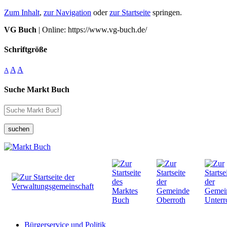
Zum Inhalt
,
zur Navigation
oder
zur Startseite
springen.
VG Buch
| Online: https://www.vg-buch.de/
Schriftgröße
A
A
A
Suche Markt Buch
suchen
Bürgerservice und Politik