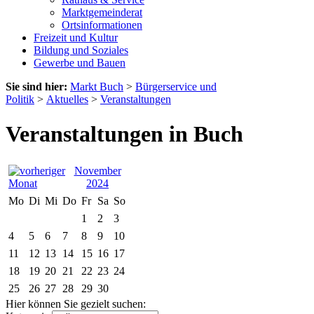
Marktgemeinderat
Ortsinformationen
Freizeit und Kultur
Bildung und Soziales
Gewerbe und Bauen
Sie sind hier:
Markt Buch
>
Bürgerservice und
Politik
>
Aktuelles
>
Veranstaltungen
Veranstaltungen in Buch
November
2024
Mo
Di
Mi
Do
Fr
Sa
So
1
2
3
4
5
6
7
8
9
10
11
12
13
14
15
16
17
18
19
20
21
22
23
24
25
26
27
28
29
30
Hier können Sie gezielt suchen: