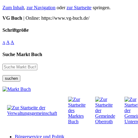
Zum Inhalt
,
zur Navigation
oder
zur Startseite
springen.
VG Buch
| Online: https://www.vg-buch.de/
Schriftgröße
A
A
A
Suche Markt Buch
suchen
Bürgerservice und Politik