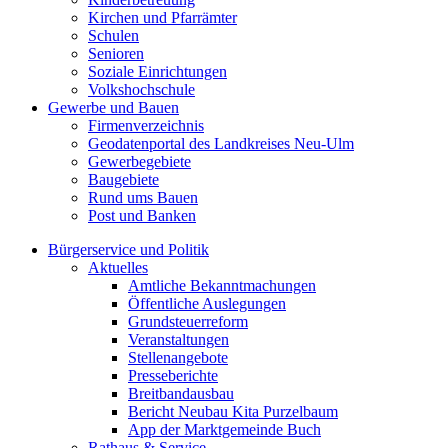
Kirchen und Pfarrämter
Schulen
Senioren
Soziale Einrichtungen
Volkshochschule
Gewerbe und Bauen
Firmenverzeichnis
Geodatenportal des Landkreises Neu-Ulm
Gewerbegebiete
Baugebiete
Rund ums Bauen
Post und Banken
Bürgerservice und Politik
Aktuelles
Amtliche Bekanntmachungen
Öffentliche Auslegungen
Grundsteuerreform
Veranstaltungen
Stellenangebote
Presseberichte
Breitbandausbau
Bericht Neubau Kita Purzelbaum
App der Marktgemeinde Buch
Rathaus & Service