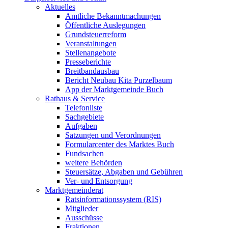
Aktuelles
Amtliche Bekanntmachungen
Öffentliche Auslegungen
Grundsteuerreform
Veranstaltungen
Stellenangebote
Presseberichte
Breitbandausbau
Bericht Neubau Kita Purzelbaum
App der Marktgemeinde Buch
Rathaus & Service
Telefonliste
Sachgebiete
Aufgaben
Satzungen und Verordnungen
Formularcenter des Marktes Buch
Fundsachen
weitere Behörden
Steuersätze, Abgaben und Gebühren
Ver- und Entsorgung
Marktgemeinderat
Ratsinformationssystem (RIS)
Mitglieder
Ausschüsse
Fraktionen