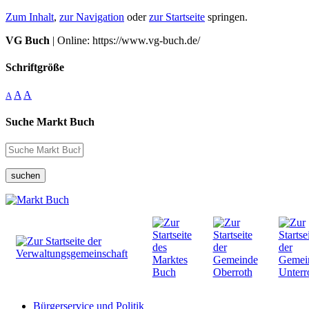
Zum Inhalt
,
zur Navigation
oder
zur Startseite
springen.
VG Buch
| Online: https://www.vg-buch.de/
Schriftgröße
A
A
A
Suche Markt Buch
suchen
Bürgerservice und Politik