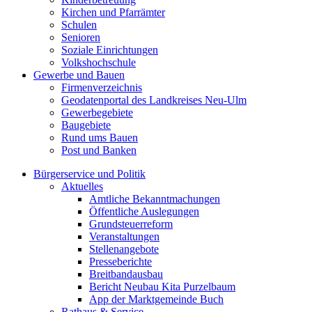
Kirchen und Pfarrämter
Schulen
Senioren
Soziale Einrichtungen
Volkshochschule
Gewerbe und Bauen
Firmenverzeichnis
Geodatenportal des Landkreises Neu-Ulm
Gewerbegebiete
Baugebiete
Rund ums Bauen
Post und Banken
Bürgerservice und Politik
Aktuelles
Amtliche Bekanntmachungen
Öffentliche Auslegungen
Grundsteuerreform
Veranstaltungen
Stellenangebote
Presseberichte
Breitbandausbau
Bericht Neubau Kita Purzelbaum
App der Marktgemeinde Buch
Rathaus & Service