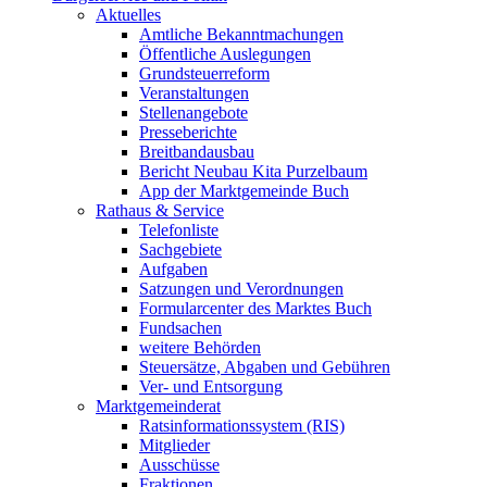
Aktuelles
Amtliche Bekanntmachungen
Öffentliche Auslegungen
Grundsteuerreform
Veranstaltungen
Stellenangebote
Presseberichte
Breitbandausbau
Bericht Neubau Kita Purzelbaum
App der Marktgemeinde Buch
Rathaus & Service
Telefonliste
Sachgebiete
Aufgaben
Satzungen und Verordnungen
Formularcenter des Marktes Buch
Fundsachen
weitere Behörden
Steuersätze, Abgaben und Gebühren
Ver- und Entsorgung
Marktgemeinderat
Ratsinformationssystem (RIS)
Mitglieder
Ausschüsse
Fraktionen