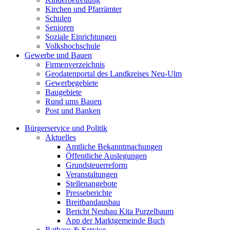
Kirchen und Pfarrämter
Schulen
Senioren
Soziale Einrichtungen
Volkshochschule
Gewerbe und Bauen
Firmenverzeichnis
Geodatenportal des Landkreises Neu-Ulm
Gewerbegebiete
Baugebiete
Rund ums Bauen
Post und Banken
Bürgerservice und Politik
Aktuelles
Amtliche Bekanntmachungen
Öffentliche Auslegungen
Grundsteuerreform
Veranstaltungen
Stellenangebote
Presseberichte
Breitbandausbau
Bericht Neubau Kita Purzelbaum
App der Marktgemeinde Buch
Rathaus & Service