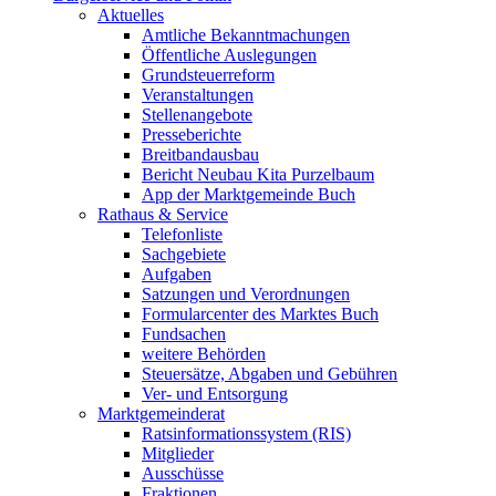
Aktuelles
Amtliche Bekanntmachungen
Öffentliche Auslegungen
Grundsteuerreform
Veranstaltungen
Stellenangebote
Presseberichte
Breitbandausbau
Bericht Neubau Kita Purzelbaum
App der Marktgemeinde Buch
Rathaus & Service
Telefonliste
Sachgebiete
Aufgaben
Satzungen und Verordnungen
Formularcenter des Marktes Buch
Fundsachen
weitere Behörden
Steuersätze, Abgaben und Gebühren
Ver- und Entsorgung
Marktgemeinderat
Ratsinformationssystem (RIS)
Mitglieder
Ausschüsse
Fraktionen