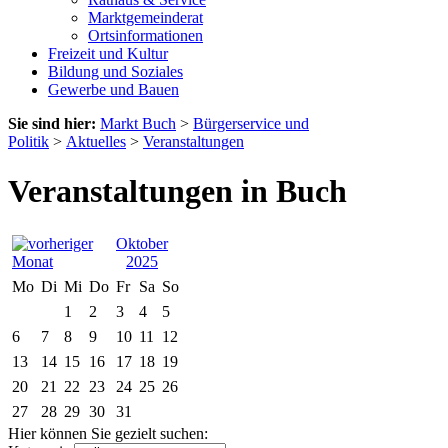
Marktgemeinderat
Ortsinformationen
Freizeit und Kultur
Bildung und Soziales
Gewerbe und Bauen
Sie sind hier:
Markt Buch
>
Bürgerservice und
Politik
>
Aktuelles
>
Veranstaltungen
Veranstaltungen in Buch
Oktober
2025
Mo
Di
Mi
Do
Fr
Sa
So
1
2
3
4
5
6
7
8
9
10
11
12
13
14
15
16
17
18
19
20
21
22
23
24
25
26
27
28
29
30
31
Hier können Sie gezielt suchen: