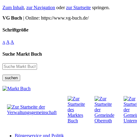
Zum Inhalt
,
zur Navigation
oder
zur Startseite
springen.
VG Buch
| Online: https://www.vg-buch.de/
Schriftgröße
A
A
A
Suche Markt Buch
suchen
Bürgerservice und Politik