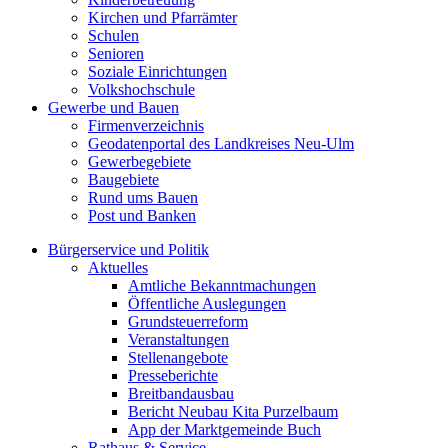
Kirchen und Pfarrämter
Schulen
Senioren
Soziale Einrichtungen
Volkshochschule
Gewerbe und Bauen
Firmenverzeichnis
Geodatenportal des Landkreises Neu-Ulm
Gewerbegebiete
Baugebiete
Rund ums Bauen
Post und Banken
Bürgerservice und Politik
Aktuelles
Amtliche Bekanntmachungen
Öffentliche Auslegungen
Grundsteuerreform
Veranstaltungen
Stellenangebote
Presseberichte
Breitbandausbau
Bericht Neubau Kita Purzelbaum
App der Marktgemeinde Buch
Rathaus & Service