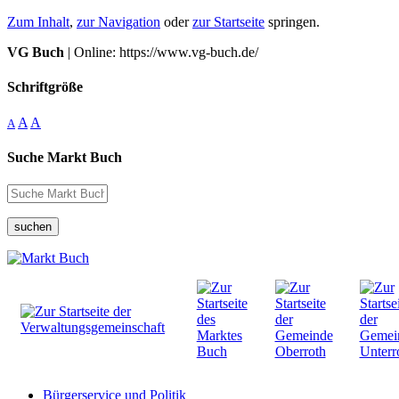
Zum Inhalt
,
zur Navigation
oder
zur Startseite
springen.
VG Buch
| Online: https://www.vg-buch.de/
Schriftgröße
A
A
A
Suche Markt Buch
suchen
Bürgerservice und Politik