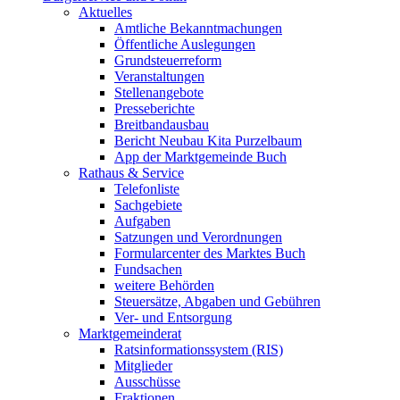
Aktuelles
Amtliche Bekanntmachungen
Öffentliche Auslegungen
Grundsteuerreform
Veranstaltungen
Stellenangebote
Presseberichte
Breitbandausbau
Bericht Neubau Kita Purzelbaum
App der Marktgemeinde Buch
Rathaus & Service
Telefonliste
Sachgebiete
Aufgaben
Satzungen und Verordnungen
Formularcenter des Marktes Buch
Fundsachen
weitere Behörden
Steuersätze, Abgaben und Gebühren
Ver- und Entsorgung
Marktgemeinderat
Ratsinformationssystem (RIS)
Mitglieder
Ausschüsse
Fraktionen