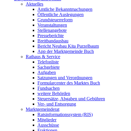
Aktuelles
Amtliche Bekanntmachungen
Öffentliche Auslegungen
Grundsteuerreform
Veranstaltungen
Stellenangebote
Presseberichte
Breitbandausbau
Bericht Neubau Kita Purzelbaum
App der Marktgemeinde Buch
Rathaus & Service
Telefonliste
Sachgebiete
Aufgaben
Satzungen und Verordnungen
Formularcenter des Marktes Buch
Fundsachen
weitere Behörden
Steuersätze, Abgaben und Gebühren
Ver- und Entsorgung
Marktgemeinderat
Ratsinformationssystem (RIS)
Mitglieder
Ausschüsse
Fraktionen