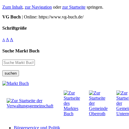
Zum Inhalt
,
zur Navigation
oder
zur Startseite
springen.
VG Buch
| Online: https://www.vg-buch.de/
Schriftgröße
A
A
A
Suche Markt Buch
suchen
Bürgerservice und Politik