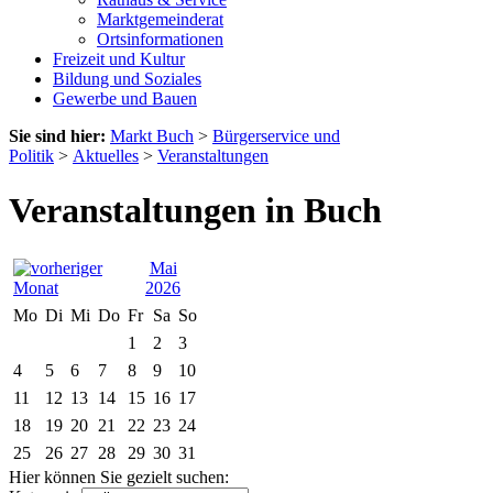
Marktgemeinderat
Ortsinformationen
Freizeit und Kultur
Bildung und Soziales
Gewerbe und Bauen
Sie sind hier:
Markt Buch
>
Bürgerservice und
Politik
>
Aktuelles
>
Veranstaltungen
Veranstaltungen in Buch
Mai
2026
Mo
Di
Mi
Do
Fr
Sa
So
1
2
3
4
5
6
7
8
9
10
11
12
13
14
15
16
17
18
19
20
21
22
23
24
25
26
27
28
29
30
31
Hier können Sie gezielt suchen: