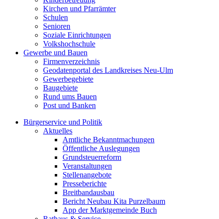
Kirchen und Pfarrämter
Schulen
Senioren
Soziale Einrichtungen
Volkshochschule
Gewerbe und Bauen
Firmenverzeichnis
Geodatenportal des Landkreises Neu-Ulm
Gewerbegebiete
Baugebiete
Rund ums Bauen
Post und Banken
Bürgerservice und Politik
Aktuelles
Amtliche Bekanntmachungen
Öffentliche Auslegungen
Grundsteuerreform
Veranstaltungen
Stellenangebote
Presseberichte
Breitbandausbau
Bericht Neubau Kita Purzelbaum
App der Marktgemeinde Buch
Rathaus & Service