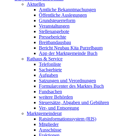
Aktuelles
Amtliche Bekanntmachungen
Öffentliche Auslegungen
Grundsteuerreform
Veranstaltungen
Stellenangebote
Presseberichte
Breitbandausbau
Bericht Neubau Kita Purzelbaum
App der Marktgemeinde Buch
Rathaus & Service
Telefonliste
Sachgebiete
Aufgaben
Satzungen und Verordnungen
Formularcenter des Marktes Buch
Fundsachen
weitere Behörden
Steuersätze, Abgaben und Gebühren
Ver- und Entsorgung
Marktgemeinderat
Ratsinformationssystem (RIS)
Mitglieder
Ausschüsse
Fraktionen