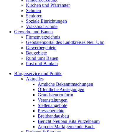
Kirchen und Pfarrämter
Schulen
Senioren
Soziale Einrichtungen
Volkshochschule
Gewerbe und Bauen
Firmenverzeichnis
Geodatenportal des Landkreises Neu-Ulm
Gewerbegebiete
Baugebiete
Rund ums Bauen
Post und Banken
Bürgerservice und Politik
Aktuelles
Amtliche Bekanntmachungen
Öffentliche Auslegungen
Grundsteuerreform
Veranstaltungen
Stellenangebote
Presseberichte
Breitbandausbau
Bericht Neubau Kita Purzelbaum
App der Marktgemeinde Buch
Rathaus & Service