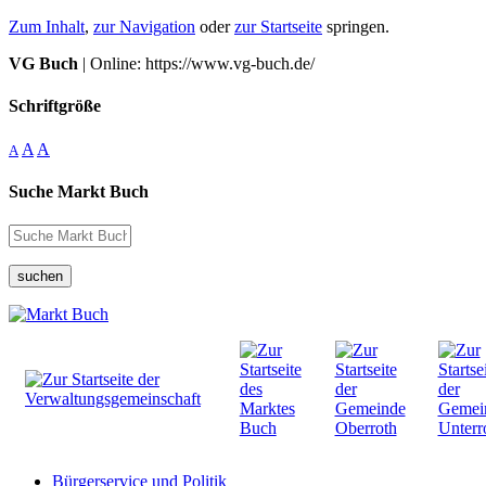
Zum Inhalt
,
zur Navigation
oder
zur Startseite
springen.
VG Buch
| Online: https://www.vg-buch.de/
Schriftgröße
A
A
A
Suche Markt Buch
suchen
Bürgerservice und Politik