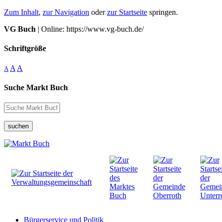
Zum Inhalt
,
zur Navigation
oder
zur Startseite
springen.
VG Buch
| Online: https://www.vg-buch.de/
Schriftgröße
A
A
A
Suche Markt Buch
suchen
Bürgerservice und Politik