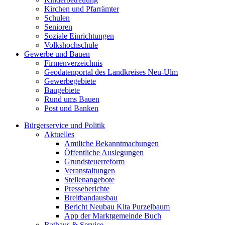
Kirchen und Pfarrämter
Schulen
Senioren
Soziale Einrichtungen
Volkshochschule
Gewerbe und Bauen
Firmenverzeichnis
Geodatenportal des Landkreises Neu-Ulm
Gewerbegebiete
Baugebiete
Rund ums Bauen
Post und Banken
Bürgerservice und Politik
Aktuelles
Amtliche Bekanntmachungen
Öffentliche Auslegungen
Grundsteuerreform
Veranstaltungen
Stellenangebote
Presseberichte
Breitbandausbau
Bericht Neubau Kita Purzelbaum
App der Marktgemeinde Buch
Rathaus & Service