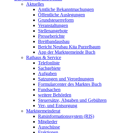
Aktuelles
Amtliche Bekanntmachungen
Öffentliche Auslegungen
Grundsteuerreform
Veranstaltungen
Stellenangebote
Presseberichte
Breitbandausbau
Bericht Neubau Kita Purzelbaum
App der Marktgemeinde Buch
Rathaus & Service
Telefonliste
Sachgebiete
Aufgaben
Satzungen und Verordnungen
Formularcenter des Marktes Buch
Fundsachen
weitere Behörden
Steuersätze, Abgaben und Gebühren
Ver- und Entsorgung
Marktgemeinderat
Ratsinformationssystem (RIS)
Mitglieder
Ausschüsse
Fraktionen