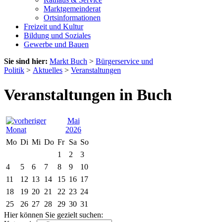
Marktgemeinderat
Ortsinformationen
Freizeit und Kultur
Bildung und Soziales
Gewerbe und Bauen
Sie sind hier:
Markt Buch
>
Bürgerservice und
Politik
>
Aktuelles
>
Veranstaltungen
Veranstaltungen in Buch
Mai
2026
Mo
Di
Mi
Do
Fr
Sa
So
1
2
3
4
5
6
7
8
9
10
11
12
13
14
15
16
17
18
19
20
21
22
23
24
25
26
27
28
29
30
31
Hier können Sie gezielt suchen: