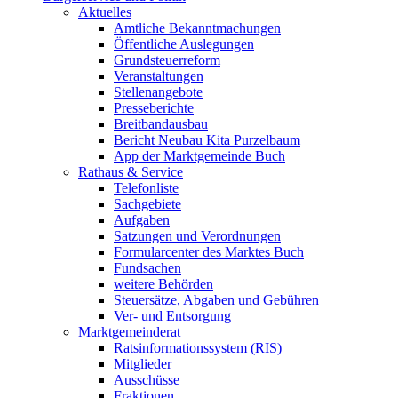
Aktuelles
Amtliche Bekanntmachungen
Öffentliche Auslegungen
Grundsteuerreform
Veranstaltungen
Stellenangebote
Presseberichte
Breitbandausbau
Bericht Neubau Kita Purzelbaum
App der Marktgemeinde Buch
Rathaus & Service
Telefonliste
Sachgebiete
Aufgaben
Satzungen und Verordnungen
Formularcenter des Marktes Buch
Fundsachen
weitere Behörden
Steuersätze, Abgaben und Gebühren
Ver- und Entsorgung
Marktgemeinderat
Ratsinformationssystem (RIS)
Mitglieder
Ausschüsse
Fraktionen