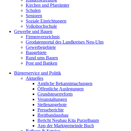
Kirchen und Pfarrämter
Schulen
Senioren
Soziale Einrichtungen
Volkshochschule
Gewerbe und Bauen
Firmenverzeichnis
Geodatenportal des Landkreises Neu-Ulm
Gewerbegebiete
Baugebiete
Rund ums Bauen
Post und Banken
Bürgerservice und Politik
Aktuelles
Amtliche Bekanntmachungen
Öffentliche Auslegungen
Grundsteuerreform
Veranstaltungen
Stellenangebote
Presseberichte
Breitbandausbau
Bericht Neubau Kita Purzelbaum
App der Marktgemeinde Buch
Rathaus & Service