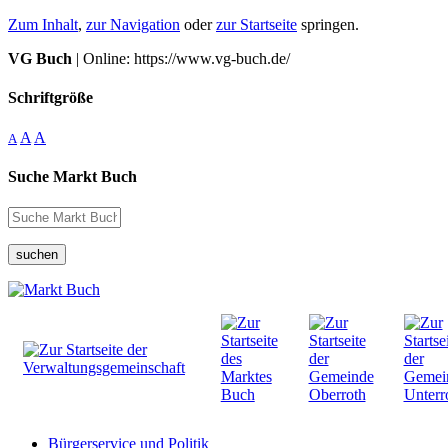
Zum Inhalt
,
zur Navigation
oder
zur Startseite
springen.
VG Buch
| Online: https://www.vg-buch.de/
Schriftgröße
A
A
A
Suche Markt Buch
suchen
Bürgerservice und Politik