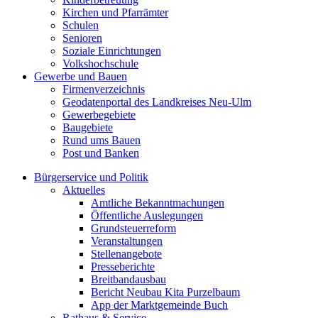
Kirchen und Pfarrämter
Schulen
Senioren
Soziale Einrichtungen
Volkshochschule
Gewerbe und Bauen
Firmenverzeichnis
Geodatenportal des Landkreises Neu-Ulm
Gewerbegebiete
Baugebiete
Rund ums Bauen
Post und Banken
Bürgerservice und Politik
Aktuelles
Amtliche Bekanntmachungen
Öffentliche Auslegungen
Grundsteuerreform
Veranstaltungen
Stellenangebote
Presseberichte
Breitbandausbau
Bericht Neubau Kita Purzelbaum
App der Marktgemeinde Buch
Rathaus & Service