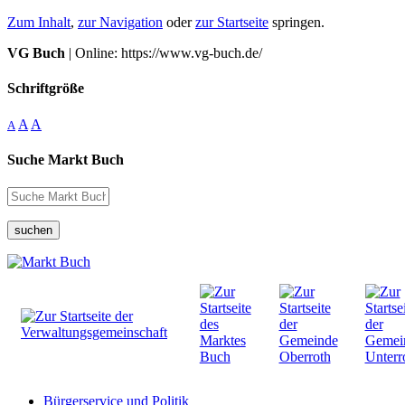
Zum Inhalt
,
zur Navigation
oder
zur Startseite
springen.
VG Buch
| Online: https://www.vg-buch.de/
Schriftgröße
A
A
A
Suche Markt Buch
suchen
Bürgerservice und Politik