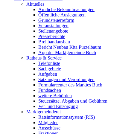
Aktuelles
Amtliche Bekanntmachungen
Öffentliche Auslegungen
Grundsteuerreform
Veranstaltungen
Stellenangebote
Presseberichte
Breitbandausbau
Bericht Neubau Kita Purzelbaum
App der Marktgemeinde Buch
Rathaus & Service
Telefonliste
Sachgebiete
Aufgaben
Satzungen und Verordnungen
Formularcenter des Marktes Buch
Fundsachen
weitere Behörden
Steuersätze, Abgaben und Gebühren
Ver- und Entsorgung
Marktgemeinderat
Ratsinformationssystem (RIS)
Mitglieder
Ausschüsse
Fraktionen