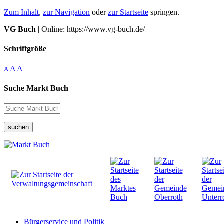
Zum Inhalt
,
zur Navigation
oder
zur Startseite
springen.
VG Buch
| Online: https://www.vg-buch.de/
Schriftgröße
A
A
A
Suche Markt Buch
suchen
Bürgerservice und Politik