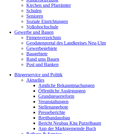
Kirchen und Pfarrämter
Schulen
Senioren
Soziale Einrichtungen
Volkshochschule
Gewerbe und Bauen
Firmenverzeichnis
Geodatenportal des Landkreises Neu-Ulm
Gewerbegebiete
Baugebiete
Rund ums Bauen
Post und Banken
Bürgerservice und Politik
Aktuelles
Amtliche Bekanntmachungen
Öffentliche Auslegungen
Grundsteuerreform
Veranstaltungen
Stellenangebote
Presseberichte
Breitbandausbau
Bericht Neubau Kita Purzelbaum
App der Marktgemeinde Buch
Rathaus & Service