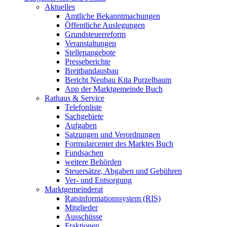
Aktuelles
Amtliche Bekanntmachungen
Öffentliche Auslegungen
Grundsteuerreform
Veranstaltungen
Stellenangebote
Presseberichte
Breitbandausbau
Bericht Neubau Kita Purzelbaum
App der Marktgemeinde Buch
Rathaus & Service
Telefonliste
Sachgebiete
Aufgaben
Satzungen und Verordnungen
Formularcenter des Marktes Buch
Fundsachen
weitere Behörden
Steuersätze, Abgaben und Gebühren
Ver- und Entsorgung
Marktgemeinderat
Ratsinformationssystem (RIS)
Mitglieder
Ausschüsse
Fraktionen