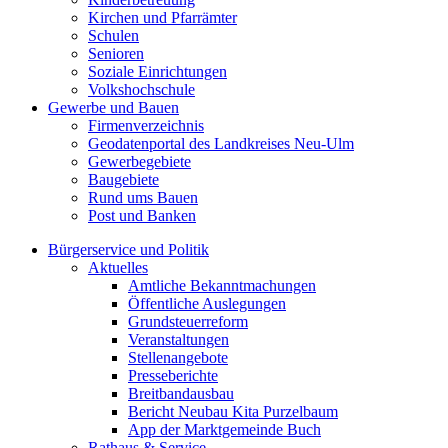
Kirchen und Pfarrämter
Schulen
Senioren
Soziale Einrichtungen
Volkshochschule
Gewerbe und Bauen
Firmenverzeichnis
Geodatenportal des Landkreises Neu-Ulm
Gewerbegebiete
Baugebiete
Rund ums Bauen
Post und Banken
Bürgerservice und Politik
Aktuelles
Amtliche Bekanntmachungen
Öffentliche Auslegungen
Grundsteuerreform
Veranstaltungen
Stellenangebote
Presseberichte
Breitbandausbau
Bericht Neubau Kita Purzelbaum
App der Marktgemeinde Buch
Rathaus & Service