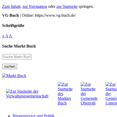
Zum Inhalt
,
zur Navigation
oder
zur Startseite
springen.
VG Buch
| Online: https://www.vg-buch.de/
Schriftgröße
A
A
A
Suche Markt Buch
suchen
Bürgerservice und Politik