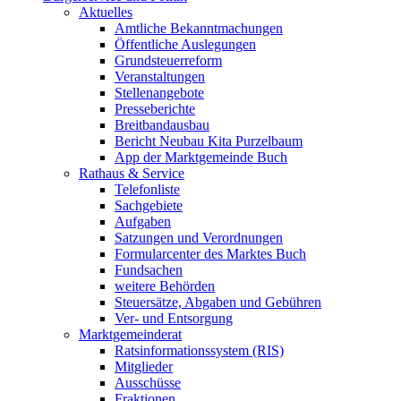
Aktuelles
Amtliche Bekanntmachungen
Öffentliche Auslegungen
Grundsteuerreform
Veranstaltungen
Stellenangebote
Presseberichte
Breitbandausbau
Bericht Neubau Kita Purzelbaum
App der Marktgemeinde Buch
Rathaus & Service
Telefonliste
Sachgebiete
Aufgaben
Satzungen und Verordnungen
Formularcenter des Marktes Buch
Fundsachen
weitere Behörden
Steuersätze, Abgaben und Gebühren
Ver- und Entsorgung
Marktgemeinderat
Ratsinformationssystem (RIS)
Mitglieder
Ausschüsse
Fraktionen