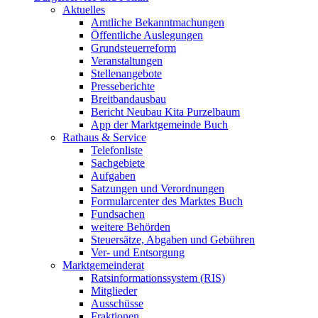
Aktuelles
Amtliche Bekanntmachungen
Öffentliche Auslegungen
Grundsteuerreform
Veranstaltungen
Stellenangebote
Presseberichte
Breitbandausbau
Bericht Neubau Kita Purzelbaum
App der Marktgemeinde Buch
Rathaus & Service
Telefonliste
Sachgebiete
Aufgaben
Satzungen und Verordnungen
Formularcenter des Marktes Buch
Fundsachen
weitere Behörden
Steuersätze, Abgaben und Gebühren
Ver- und Entsorgung
Marktgemeinderat
Ratsinformationssystem (RIS)
Mitglieder
Ausschüsse
Fraktionen