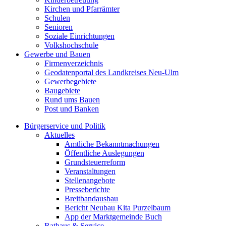
Kirchen und Pfarrämter
Schulen
Senioren
Soziale Einrichtungen
Volkshochschule
Gewerbe und Bauen
Firmenverzeichnis
Geodatenportal des Landkreises Neu-Ulm
Gewerbegebiete
Baugebiete
Rund ums Bauen
Post und Banken
Bürgerservice und Politik
Aktuelles
Amtliche Bekanntmachungen
Öffentliche Auslegungen
Grundsteuerreform
Veranstaltungen
Stellenangebote
Presseberichte
Breitbandausbau
Bericht Neubau Kita Purzelbaum
App der Marktgemeinde Buch
Rathaus & Service