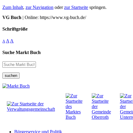
Zum Inhalt
,
zur Navigation
oder
zur Startseite
springen.
VG Buch
| Online: https://www.vg-buch.de/
Schriftgröße
A
A
A
Suche Markt Buch
suchen
Bürgerservice und Politik