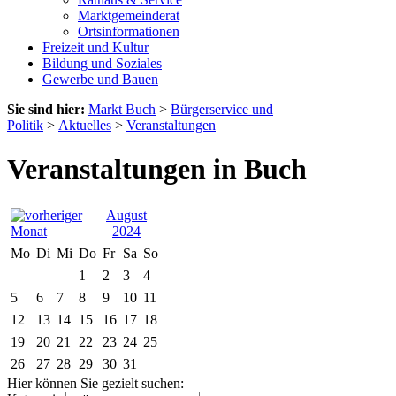
Marktgemeinderat
Ortsinformationen
Freizeit und Kultur
Bildung und Soziales
Gewerbe und Bauen
Sie sind hier:
Markt Buch
>
Bürgerservice und
Politik
>
Aktuelles
>
Veranstaltungen
Veranstaltungen in Buch
August
2024
Mo
Di
Mi
Do
Fr
Sa
So
1
2
3
4
5
6
7
8
9
10
11
12
13
14
15
16
17
18
19
20
21
22
23
24
25
26
27
28
29
30
31
Hier können Sie gezielt suchen: