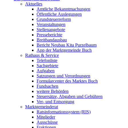
Aktuelles
Amtliche Bekanntmachungen
Öffentliche Auslegungen
Grundsteuerreform
Veranstaltungen
Stellenangebote
Presseberichte
Breitbandausbau
Bericht Neubau Kita Purzelbaum
App der Marktgemeinde Buch
Rathaus & Service
Telefonliste
Sachgebiete
Aufgaben
Satzungen und Verordnungen
Formularcenter des Marktes Buch
Fundsachen
weitere Behörden
Steuersätze, Abgaben und Gebühren
Ver- und Entsorgung
Marktgemeinderat
Ratsinformationssystem (RIS)
Mitglieder
Ausschüsse
Fraktionen