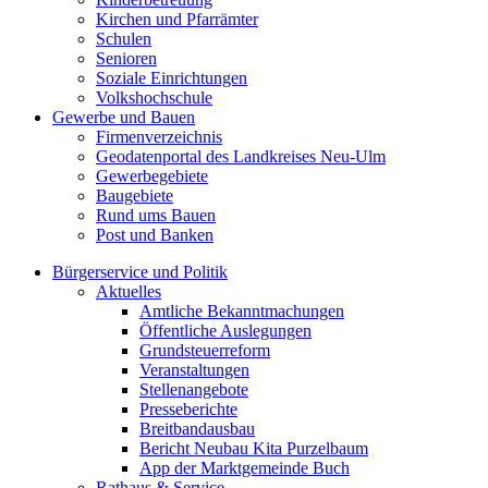
Kirchen und Pfarrämter
Schulen
Senioren
Soziale Einrichtungen
Volkshochschule
Gewerbe und Bauen
Firmenverzeichnis
Geodatenportal des Landkreises Neu-Ulm
Gewerbegebiete
Baugebiete
Rund ums Bauen
Post und Banken
Bürgerservice und Politik
Aktuelles
Amtliche Bekanntmachungen
Öffentliche Auslegungen
Grundsteuerreform
Veranstaltungen
Stellenangebote
Presseberichte
Breitbandausbau
Bericht Neubau Kita Purzelbaum
App der Marktgemeinde Buch
Rathaus & Service