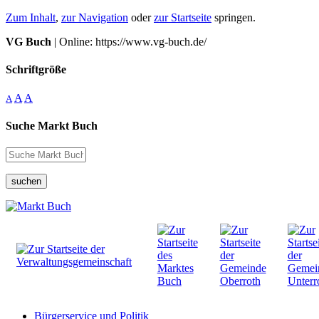
Zum Inhalt
,
zur Navigation
oder
zur Startseite
springen.
VG Buch
| Online: https://www.vg-buch.de/
Schriftgröße
A
A
A
Suche Markt Buch
suchen
Bürgerservice und Politik