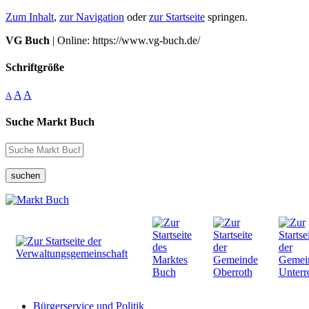
Zum Inhalt
,
zur Navigation
oder
zur Startseite
springen.
VG Buch
| Online: https://www.vg-buch.de/
Schriftgröße
A
A
A
Suche Markt Buch
suchen
Bürgerservice und Politik