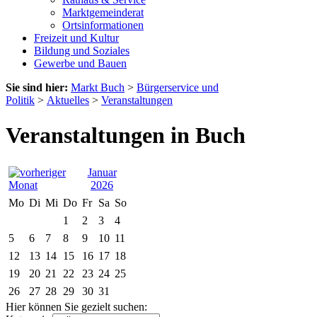
Marktgemeinderat
Ortsinformationen
Freizeit und Kultur
Bildung und Soziales
Gewerbe und Bauen
Sie sind hier:
Markt Buch
>
Bürgerservice und
Politik
>
Aktuelles
>
Veranstaltungen
Veranstaltungen in Buch
Januar
2026
Mo
Di
Mi
Do
Fr
Sa
So
1
2
3
4
5
6
7
8
9
10
11
12
13
14
15
16
17
18
19
20
21
22
23
24
25
26
27
28
29
30
31
Hier können Sie gezielt suchen: