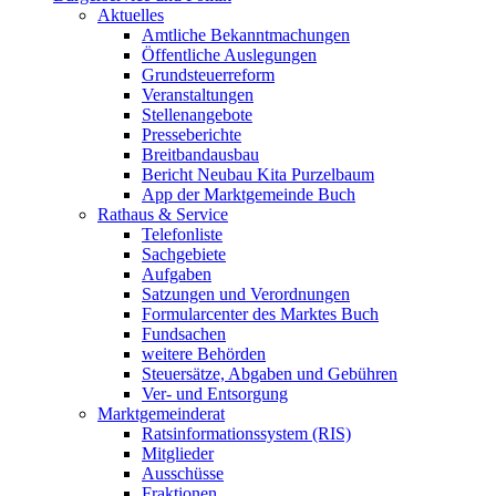
Aktuelles
Amtliche Bekanntmachungen
Öffentliche Auslegungen
Grundsteuerreform
Veranstaltungen
Stellenangebote
Presseberichte
Breitbandausbau
Bericht Neubau Kita Purzelbaum
App der Marktgemeinde Buch
Rathaus & Service
Telefonliste
Sachgebiete
Aufgaben
Satzungen und Verordnungen
Formularcenter des Marktes Buch
Fundsachen
weitere Behörden
Steuersätze, Abgaben und Gebühren
Ver- und Entsorgung
Marktgemeinderat
Ratsinformationssystem (RIS)
Mitglieder
Ausschüsse
Fraktionen