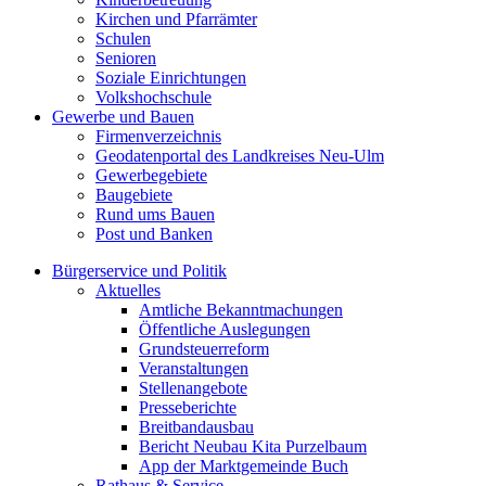
Kirchen und Pfarrämter
Schulen
Senioren
Soziale Einrichtungen
Volkshochschule
Gewerbe und Bauen
Firmenverzeichnis
Geodatenportal des Landkreises Neu-Ulm
Gewerbegebiete
Baugebiete
Rund ums Bauen
Post und Banken
Bürgerservice und Politik
Aktuelles
Amtliche Bekanntmachungen
Öffentliche Auslegungen
Grundsteuerreform
Veranstaltungen
Stellenangebote
Presseberichte
Breitbandausbau
Bericht Neubau Kita Purzelbaum
App der Marktgemeinde Buch
Rathaus & Service