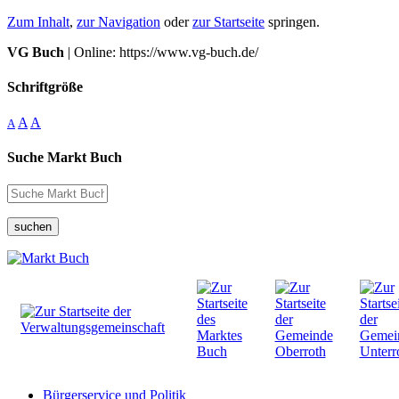
Zum Inhalt
,
zur Navigation
oder
zur Startseite
springen.
VG Buch
| Online: https://www.vg-buch.de/
Schriftgröße
A
A
A
Suche Markt Buch
suchen
Bürgerservice und Politik