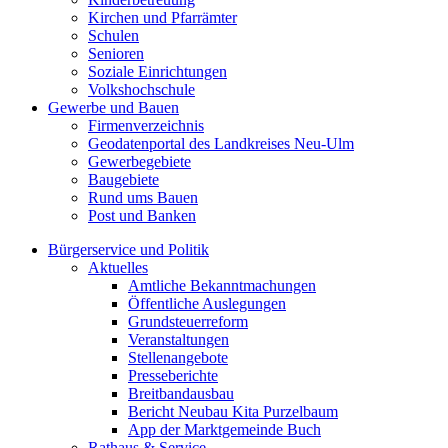
Kirchen und Pfarrämter
Schulen
Senioren
Soziale Einrichtungen
Volkshochschule
Gewerbe und Bauen
Firmenverzeichnis
Geodatenportal des Landkreises Neu-Ulm
Gewerbegebiete
Baugebiete
Rund ums Bauen
Post und Banken
Bürgerservice und Politik
Aktuelles
Amtliche Bekanntmachungen
Öffentliche Auslegungen
Grundsteuerreform
Veranstaltungen
Stellenangebote
Presseberichte
Breitbandausbau
Bericht Neubau Kita Purzelbaum
App der Marktgemeinde Buch
Rathaus & Service