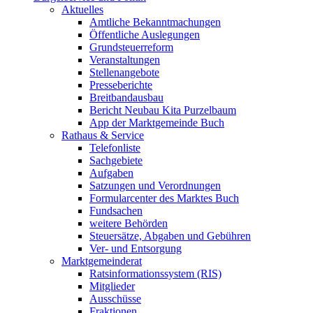
Aktuelles
Amtliche Bekanntmachungen
Öffentliche Auslegungen
Grundsteuerreform
Veranstaltungen
Stellenangebote
Presseberichte
Breitbandausbau
Bericht Neubau Kita Purzelbaum
App der Marktgemeinde Buch
Rathaus & Service
Telefonliste
Sachgebiete
Aufgaben
Satzungen und Verordnungen
Formularcenter des Marktes Buch
Fundsachen
weitere Behörden
Steuersätze, Abgaben und Gebühren
Ver- und Entsorgung
Marktgemeinderat
Ratsinformationssystem (RIS)
Mitglieder
Ausschüsse
Fraktionen