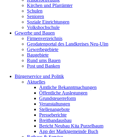
Kirchen und Pfarrämter
Schulen
Senioren
Soziale Einrichtungen
Volkshochschule
Gewerbe und Bauen
Firmenverzeichnis
Geodatenportal des Landkreises Neu-Ulm
Gewerbegebiete
Baugebiete
Rund ums Bauen
Post und Banken
Bürgerservice und Politik
Aktuelles
Amtliche Bekanntmachungen
Öffentliche Auslegungen
Grundsteuerreform
Veranstaltungen
Stellenangebote
Presseberichte
Breitbandausbau
Bericht Neubau Kita Purzelbaum
App der Marktgemeinde Buch
Rathaus & Service