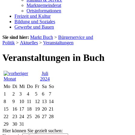
Marktgemeinderat
Ortsinformationen
Freizeit und Kultur
Bildung und Soziales
Gewerbe und Bauen
Sie sind hier:
Markt Buch
>
Bürgerservice und
Politik
>
Aktuelles
>
Veranstaltungen
Veranstaltungen in Buch
Juli
2024
Mo
Di
Mi
Do
Fr
Sa
So
1
2
3
4
5
6
7
8
9
10
11
12
13
14
15
16
17
18
19
20
21
22
23
24
25
26
27
28
29
30
31
Hier können Sie gezielt suchen: