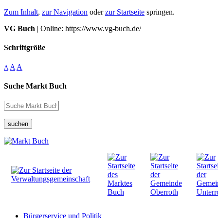
Zum Inhalt
,
zur Navigation
oder
zur Startseite
springen.
VG Buch
| Online: https://www.vg-buch.de/
Schriftgröße
A
A
A
Suche Markt Buch
suchen
Bürgerservice und Politik