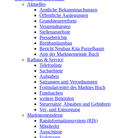
Aktuelles
Amtliche Bekanntmachungen
Öffentliche Auslegungen
Grundsteuerreform
Veranstaltungen
Stellenangebote
Presseberichte
Breitbandausbau
Bericht Neubau Kita Purzelbaum
App der Marktgemeinde Buch
Rathaus & Service
Telefonliste
Sachgebiete
Aufgaben
Satzungen und Verordnungen
Formularcenter des Marktes Buch
Fundsachen
weitere Behörden
Steuersätze, Abgaben und Gebühren
Ver- und Entsorgung
Marktgemeinderat
Ratsinformationssystem (RIS)
Mitglieder
Ausschüsse
Fraktionen