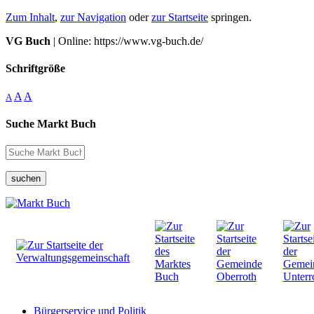
Zum Inhalt
,
zur Navigation
oder
zur Startseite
springen.
VG Buch
| Online: https://www.vg-buch.de/
Schriftgröße
A
A
A
Suche Markt Buch
suchen
Bürgerservice und Politik