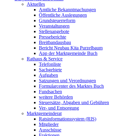
Aktuelles
Amtliche Bekanntmachungen
Öffentliche Auslegungen
Grundsteuerreform
Veranstaltungen
Stellenangebote
Presseberichte
Breitbandausbau
Bericht Neubau Kita Purzelbaum
App der Marktgemeinde Buch
Rathaus & Service
Telefonliste
Sachgebiete
Aufgaben
Satzungen und Verordnungen
Formularcenter des Marktes Buch
Fundsachen
weitere Behörden
Steuersätze, Abgaben und Gebühren
Ver- und Entsorgung
Marktgemeinderat
Ratsinformationssystem (RIS)
Mitglieder
Ausschüsse
Fraktionen