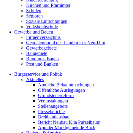
Kirchen und Pfarrämter
Schulen
Senioren
Soziale Einrichtungen
Volkshochschule
Gewerbe und Bauen
Firmenverzeichnis
Geodatenportal des Landkreises Neu-Ulm
Gewerbegebiete
Baugebiete
Rund ums Bauen
Post und Banken
Bürgerservice und Politik
Aktuelles
Amtliche Bekanntmachungen
Öffentliche Auslegungen
Grundsteuerreform
Veranstaltungen
Stellenangebote
Presseberichte
Breitbandausbau
Bericht Neubau Kita Purzelbaum
App der Marktgemeinde Buch
Rathaus & Service