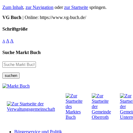
Zum Inhalt
,
zur Navigation
oder
zur Startseite
springen.
VG Buch
| Online: https://www.vg-buch.de/
Schriftgröße
A
A
A
Suche Markt Buch
suchen
Bürgerservice und Politik