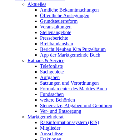
Aktuelles
Amtliche Bekanntmachungen
Öffentliche Auslegungen
Grundsteuerreform
Veranstaltungen
Stellenangebote
Presseberichte
Breitbandausbau
Bericht Neubau Kita Purzelbaum
App der Marktgemeinde Buch
Rathaus & Service
Telefonliste
Sachgebiete
Aufgaben
Satzungen und Verordnungen
Formularcenter des Marktes Buch
Fundsachen
weitere Behörden
Steuersätze, Abgaben und Gebühren
Ver- und Entsorgung
Marktgemeinderat
Ratsinformationssystem (RIS)
Mitglieder
Ausschüsse
Fraktionen