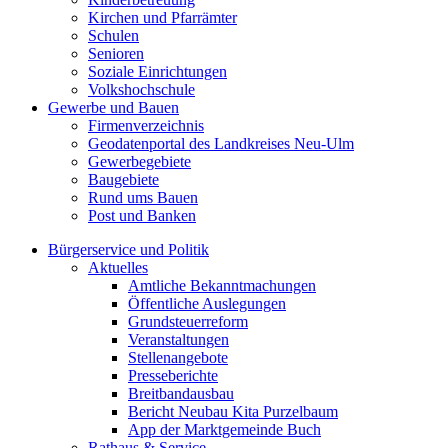
Kirchen und Pfarrämter
Schulen
Senioren
Soziale Einrichtungen
Volkshochschule
Gewerbe und Bauen
Firmenverzeichnis
Geodatenportal des Landkreises Neu-Ulm
Gewerbegebiete
Baugebiete
Rund ums Bauen
Post und Banken
Bürgerservice und Politik
Aktuelles
Amtliche Bekanntmachungen
Öffentliche Auslegungen
Grundsteuerreform
Veranstaltungen
Stellenangebote
Presseberichte
Breitbandausbau
Bericht Neubau Kita Purzelbaum
App der Marktgemeinde Buch
Rathaus & Service