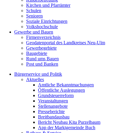
Kirchen und Pfarrämter
Schulen
Senioren
Soziale Einrichtungen
Volkshochschule
Gewerbe und Bauen
Firmenverzeichnis
Geodatenportal des Landkreises Neu-Ulm
Gewerbegebiete
Baugebiete
Rund ums Bauen
Post und Banken
Bürgerservice und Politik
Aktuelles
Amtliche Bekanntmachungen
Öffentliche Auslegungen
Grundsteuerreform
Veranstaltungen
Stellenangebote
Presseberichte
Breitbandausbau
Bericht Neubau Kita Purzelbaum
App der Marktgemeinde Buch
Rathaus & Service