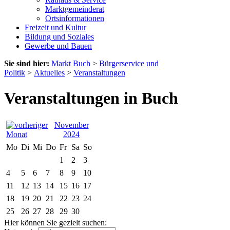
Marktgemeinderat
Ortsinformationen
Freizeit und Kultur
Bildung und Soziales
Gewerbe und Bauen
Sie sind hier:
Markt Buch
>
Bürgerservice und
Politik
>
Aktuelles
>
Veranstaltungen
Veranstaltungen in Buch
November
2024
Mo
Di
Mi
Do
Fr
Sa
So
1
2
3
4
5
6
7
8
9
10
11
12
13
14
15
16
17
18
19
20
21
22
23
24
25
26
27
28
29
30
Hier können Sie gezielt suchen: