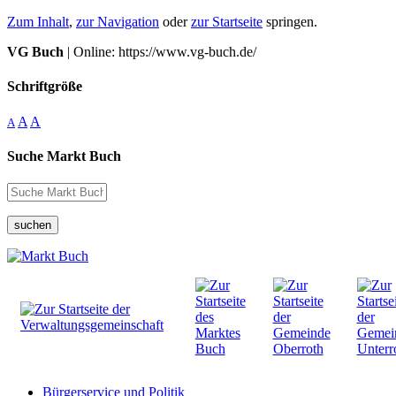
Zum Inhalt
,
zur Navigation
oder
zur Startseite
springen.
VG Buch
| Online: https://www.vg-buch.de/
Schriftgröße
A
A
A
Suche Markt Buch
suchen
Bürgerservice und Politik