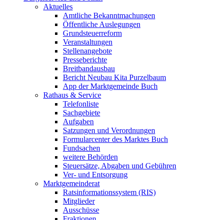
Aktuelles
Amtliche Bekanntmachungen
Öffentliche Auslegungen
Grundsteuerreform
Veranstaltungen
Stellenangebote
Presseberichte
Breitbandausbau
Bericht Neubau Kita Purzelbaum
App der Marktgemeinde Buch
Rathaus & Service
Telefonliste
Sachgebiete
Aufgaben
Satzungen und Verordnungen
Formularcenter des Marktes Buch
Fundsachen
weitere Behörden
Steuersätze, Abgaben und Gebühren
Ver- und Entsorgung
Marktgemeinderat
Ratsinformationssystem (RIS)
Mitglieder
Ausschüsse
Fraktionen