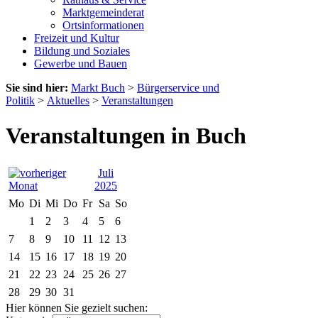
Marktgemeinderat
Ortsinformationen
Freizeit und Kultur
Bildung und Soziales
Gewerbe und Bauen
Sie sind hier:
Markt Buch
>
Bürgerservice und
Politik
>
Aktuelles
>
Veranstaltungen
Veranstaltungen in Buch
Juli
2025
Mo
Di
Mi
Do
Fr
Sa
So
1
2
3
4
5
6
7
8
9
10
11
12
13
14
15
16
17
18
19
20
21
22
23
24
25
26
27
28
29
30
31
Hier können Sie gezielt suchen: