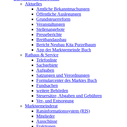
Aktuelles
Amtliche Bekanntmachungen
Öffentliche Auslegungen
Grundsteuerreform
Veranstaltungen
Stellenangebote
Presseberichte
Breitbandausbau
Bericht Neubau Kita Purzelbaum
App der Marktgemeinde Buch
Rathaus & Service
Telefonliste
Sachgebiete
Aufgaben
Satzungen und Verordnungen
Formularcenter des Marktes Buch
Fundsachen
weitere Behörden
Steuersätze, Abgaben und Gebühren
Ver- und Entsorgung
Marktgemeinderat
Ratsinformationssystem (RIS)
Mitglieder
Ausschüsse
Fraktionen