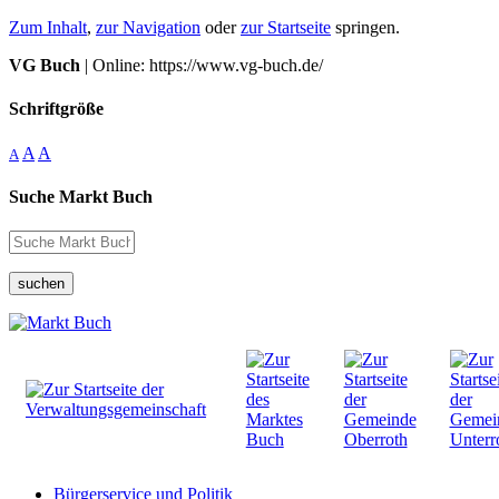
Zum Inhalt
,
zur Navigation
oder
zur Startseite
springen.
VG Buch
| Online: https://www.vg-buch.de/
Schriftgröße
A
A
A
Suche Markt Buch
suchen
Bürgerservice und Politik