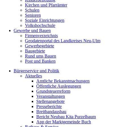
Kirchen und Pfarrämter
Schulen
Senioren
Soziale Einrichtungen
Volkshochschule
Gewerbe und Bauen
Firmenverzeichnis
Geodatenportal des Landkreises Neu-Ulm
Gewerbegebiete
Baugebiete
Rund ums Bauen
Post und Banken
Bürgerservice und Politik
Aktuelles
Amtliche Bekanntmachungen
Öffentliche Auslegungen
Grundsteuerreform
Veranstaltungen
Stellenangebote
Presseberichte
Breitbandausbau
Bericht Neubau Kita Purzelbaum
App der Marktgemeinde Buch
Rathaus & Service