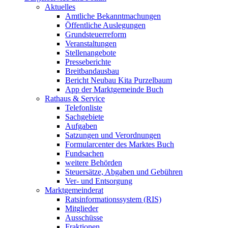
Aktuelles
Amtliche Bekanntmachungen
Öffentliche Auslegungen
Grundsteuerreform
Veranstaltungen
Stellenangebote
Presseberichte
Breitbandausbau
Bericht Neubau Kita Purzelbaum
App der Marktgemeinde Buch
Rathaus & Service
Telefonliste
Sachgebiete
Aufgaben
Satzungen und Verordnungen
Formularcenter des Marktes Buch
Fundsachen
weitere Behörden
Steuersätze, Abgaben und Gebühren
Ver- und Entsorgung
Marktgemeinderat
Ratsinformationssystem (RIS)
Mitglieder
Ausschüsse
Fraktionen