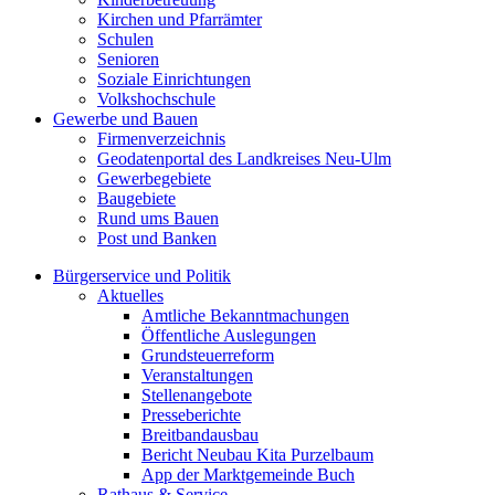
Kirchen und Pfarrämter
Schulen
Senioren
Soziale Einrichtungen
Volkshochschule
Gewerbe und Bauen
Firmenverzeichnis
Geodatenportal des Landkreises Neu-Ulm
Gewerbegebiete
Baugebiete
Rund ums Bauen
Post und Banken
Bürgerservice und Politik
Aktuelles
Amtliche Bekanntmachungen
Öffentliche Auslegungen
Grundsteuerreform
Veranstaltungen
Stellenangebote
Presseberichte
Breitbandausbau
Bericht Neubau Kita Purzelbaum
App der Marktgemeinde Buch
Rathaus & Service