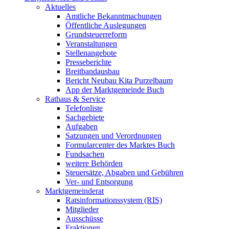
Aktuelles
Amtliche Bekanntmachungen
Öffentliche Auslegungen
Grundsteuerreform
Veranstaltungen
Stellenangebote
Presseberichte
Breitbandausbau
Bericht Neubau Kita Purzelbaum
App der Marktgemeinde Buch
Rathaus & Service
Telefonliste
Sachgebiete
Aufgaben
Satzungen und Verordnungen
Formularcenter des Marktes Buch
Fundsachen
weitere Behörden
Steuersätze, Abgaben und Gebühren
Ver- und Entsorgung
Marktgemeinderat
Ratsinformationssystem (RIS)
Mitglieder
Ausschüsse
Fraktionen