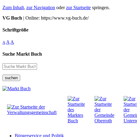
Zum Inhalt
,
zur Navigation
oder
zur Startseite
springen.
VG Buch
| Online: https://www.vg-buch.de/
Schriftgröße
A
A
A
Suche Markt Buch
suchen
Bürgerservice und Politik