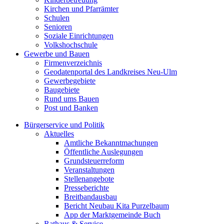
Kirchen und Pfarrämter
Schulen
Senioren
Soziale Einrichtungen
Volkshochschule
Gewerbe und Bauen
Firmenverzeichnis
Geodatenportal des Landkreises Neu-Ulm
Gewerbegebiete
Baugebiete
Rund ums Bauen
Post und Banken
Bürgerservice und Politik
Aktuelles
Amtliche Bekanntmachungen
Öffentliche Auslegungen
Grundsteuerreform
Veranstaltungen
Stellenangebote
Presseberichte
Breitbandausbau
Bericht Neubau Kita Purzelbaum
App der Marktgemeinde Buch
Rathaus & Service