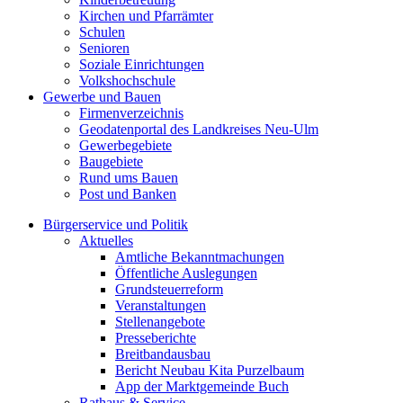
Kirchen und Pfarrämter
Schulen
Senioren
Soziale Einrichtungen
Volkshochschule
Gewerbe und Bauen
Firmenverzeichnis
Geodatenportal des Landkreises Neu-Ulm
Gewerbegebiete
Baugebiete
Rund ums Bauen
Post und Banken
Bürgerservice und Politik
Aktuelles
Amtliche Bekanntmachungen
Öffentliche Auslegungen
Grundsteuerreform
Veranstaltungen
Stellenangebote
Presseberichte
Breitbandausbau
Bericht Neubau Kita Purzelbaum
App der Marktgemeinde Buch
Rathaus & Service