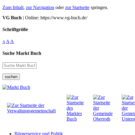
Zum Inhalt
,
zur Navigation
oder
zur Startseite
springen.
VG Buch
| Online: https://www.vg-buch.de/
Schriftgröße
A
A
A
Suche Markt Buch
suchen
Bürgerservice und Politik