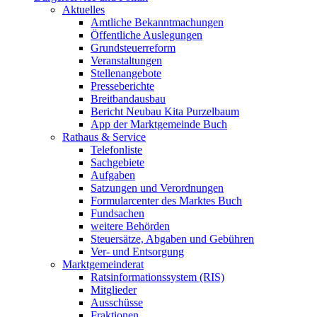
Aktuelles
Amtliche Bekanntmachungen
Öffentliche Auslegungen
Grundsteuerreform
Veranstaltungen
Stellenangebote
Presseberichte
Breitbandausbau
Bericht Neubau Kita Purzelbaum
App der Marktgemeinde Buch
Rathaus & Service
Telefonliste
Sachgebiete
Aufgaben
Satzungen und Verordnungen
Formularcenter des Marktes Buch
Fundsachen
weitere Behörden
Steuersätze, Abgaben und Gebühren
Ver- und Entsorgung
Marktgemeinderat
Ratsinformationssystem (RIS)
Mitglieder
Ausschüsse
Fraktionen