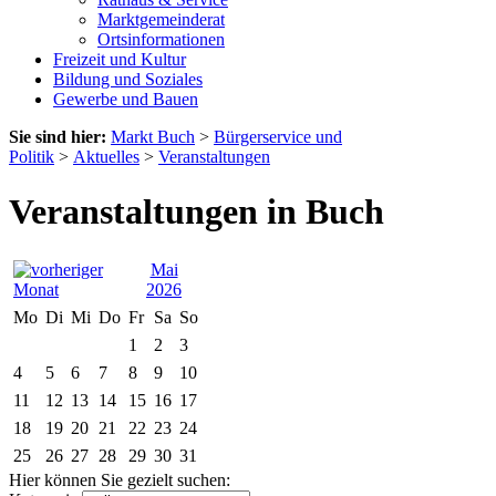
Marktgemeinderat
Ortsinformationen
Freizeit und Kultur
Bildung und Soziales
Gewerbe und Bauen
Sie sind hier:
Markt Buch
>
Bürgerservice und
Politik
>
Aktuelles
>
Veranstaltungen
Veranstaltungen in Buch
Mai
2026
Mo
Di
Mi
Do
Fr
Sa
So
1
2
3
4
5
6
7
8
9
10
11
12
13
14
15
16
17
18
19
20
21
22
23
24
25
26
27
28
29
30
31
Hier können Sie gezielt suchen: