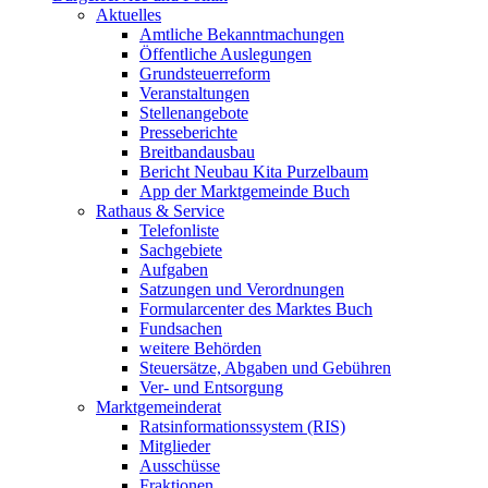
Aktuelles
Amtliche Bekanntmachungen
Öffentliche Auslegungen
Grundsteuerreform
Veranstaltungen
Stellenangebote
Presseberichte
Breitbandausbau
Bericht Neubau Kita Purzelbaum
App der Marktgemeinde Buch
Rathaus & Service
Telefonliste
Sachgebiete
Aufgaben
Satzungen und Verordnungen
Formularcenter des Marktes Buch
Fundsachen
weitere Behörden
Steuersätze, Abgaben und Gebühren
Ver- und Entsorgung
Marktgemeinderat
Ratsinformationssystem (RIS)
Mitglieder
Ausschüsse
Fraktionen