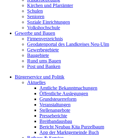
Kirchen und Pfarrämter
Schulen
Senioren
Soziale Einrichtungen
Volkshochschule
Gewerbe und Bauen
Firmenverzeichnis
Geodatenportal des Landkreises Neu-Ulm
Gewerbegebiete
Baugebiete
Rund ums Bauen
Post und Banken
Bürgerservice und Politik
Aktuelles
Amtliche Bekanntmachungen
Öffentliche Auslegungen
Grundsteuerreform
Veranstaltungen
Stellenangebote
Presseberichte
Breitbandausbau
Bericht Neubau Kita Purzelbaum
App der Marktgemeinde Buch
Rathaus & Service