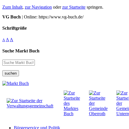
Zum Inhalt
,
zur Navigation
oder
zur Startseite
springen.
VG Buch
| Online: https://www.vg-buch.de/
Schriftgröße
A
A
A
Suche Markt Buch
suchen
Bürgerservice und Politik