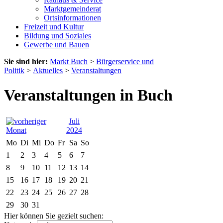
Marktgemeinderat
Ortsinformationen
Freizeit und Kultur
Bildung und Soziales
Gewerbe und Bauen
Sie sind hier:
Markt Buch
>
Bürgerservice und
Politik
>
Aktuelles
>
Veranstaltungen
Veranstaltungen in Buch
Juli
2024
Mo
Di
Mi
Do
Fr
Sa
So
1
2
3
4
5
6
7
8
9
10
11
12
13
14
15
16
17
18
19
20
21
22
23
24
25
26
27
28
29
30
31
Hier können Sie gezielt suchen: