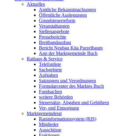
Aktuelles
Amtliche Bekanntmachungen
Öffentliche Auslegungen
Grundsteuerreform
Veranstaltungen
Stellenangebote
Presseberichte
Breitbandausbau
Bericht Neubau Kita Purzelbaum
App der Marktgemeinde Buch
Rathaus & Service
Telefonliste
Sachgebiete
Aufgaben
Satzungen und Verordnungen
Formularcenter des Marktes Buch
Fundsachen
weitere Behörden
Steuersätze, Abgaben und Gebühren
Ver- und Entsorgung
Marktgemeinderat
Ratsinformationssystem (RIS)
Mitglieder
Ausschüsse
Fraktionen