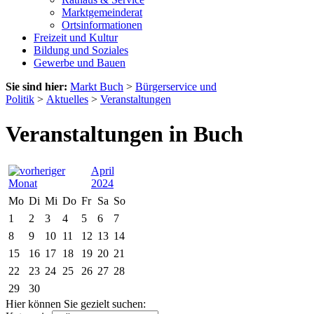
Marktgemeinderat
Ortsinformationen
Freizeit und Kultur
Bildung und Soziales
Gewerbe und Bauen
Sie sind hier:
Markt Buch
>
Bürgerservice und
Politik
>
Aktuelles
>
Veranstaltungen
Veranstaltungen in Buch
April
2024
Mo
Di
Mi
Do
Fr
Sa
So
1
2
3
4
5
6
7
8
9
10
11
12
13
14
15
16
17
18
19
20
21
22
23
24
25
26
27
28
29
30
Hier können Sie gezielt suchen: