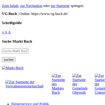
Zum Inhalt
,
zur Navigation
oder
zur Startseite
springen.
VG Buch
| Online: https://www.vg-buch.de/
Schriftgröße
A
A
A
Suche Markt Buch
suchen
Bürgerservice und Politik