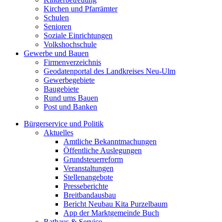
Kirchen und Pfarrämter
Schulen
Senioren
Soziale Einrichtungen
Volkshochschule
Gewerbe und Bauen
Firmenverzeichnis
Geodatenportal des Landkreises Neu-Ulm
Gewerbegebiete
Baugebiete
Rund ums Bauen
Post und Banken
Bürgerservice und Politik
Aktuelles
Amtliche Bekanntmachungen
Öffentliche Auslegungen
Grundsteuerreform
Veranstaltungen
Stellenangebote
Presseberichte
Breitbandausbau
Bericht Neubau Kita Purzelbaum
App der Marktgemeinde Buch
Rathaus & Service