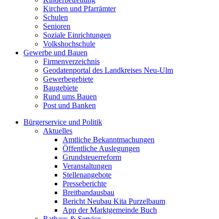
Kirchen und Pfarrämter
Schulen
Senioren
Soziale Einrichtungen
Volkshochschule
Gewerbe und Bauen
Firmenverzeichnis
Geodatenportal des Landkreises Neu-Ulm
Gewerbegebiete
Baugebiete
Rund ums Bauen
Post und Banken
Bürgerservice und Politik
Aktuelles
Amtliche Bekanntmachungen
Öffentliche Auslegungen
Grundsteuerreform
Veranstaltungen
Stellenangebote
Presseberichte
Breitbandausbau
Bericht Neubau Kita Purzelbaum
App der Marktgemeinde Buch
Rathaus & Service