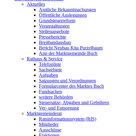
Aktuelles
Amtliche Bekanntmachungen
Öffentliche Auslegungen
Grundsteuerreform
Veranstaltungen
Stellenangebote
Presseberichte
Breitbandausbau
Bericht Neubau Kita Purzelbaum
App der Marktgemeinde Buch
Rathaus & Service
Telefonliste
Sachgebiete
Aufgaben
Satzungen und Verordnungen
Formularcenter des Marktes Buch
Fundsachen
weitere Behörden
Steuersätze, Abgaben und Gebühren
Ver- und Entsorgung
Marktgemeinderat
Ratsinformationssystem (RIS)
Mitglieder
Ausschüsse
Fraktionen