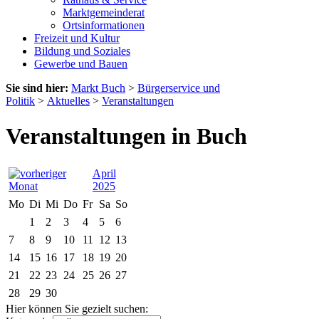
Marktgemeinderat
Ortsinformationen
Freizeit und Kultur
Bildung und Soziales
Gewerbe und Bauen
Sie sind hier:
Markt Buch
>
Bürgerservice und
Politik
>
Aktuelles
>
Veranstaltungen
Veranstaltungen in Buch
April
2025
Mo
Di
Mi
Do
Fr
Sa
So
1
2
3
4
5
6
7
8
9
10
11
12
13
14
15
16
17
18
19
20
21
22
23
24
25
26
27
28
29
30
Hier können Sie gezielt suchen: