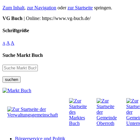
Zum Inhalt
,
zur Navigation
oder
zur Startseite
springen.
VG Buch
| Online: https://www.vg-buch.de/
Schriftgröße
A
A
A
Suche Markt Buch
suchen
Bürgerservice und Politik