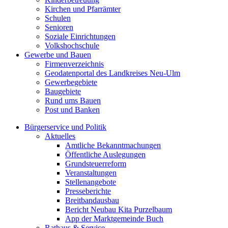
Kirchen und Pfarrämter
Schulen
Senioren
Soziale Einrichtungen
Volkshochschule
Gewerbe und Bauen
Firmenverzeichnis
Geodatenportal des Landkreises Neu-Ulm
Gewerbegebiete
Baugebiete
Rund ums Bauen
Post und Banken
Bürgerservice und Politik
Aktuelles
Amtliche Bekanntmachungen
Öffentliche Auslegungen
Grundsteuerreform
Veranstaltungen
Stellenangebote
Presseberichte
Breitbandausbau
Bericht Neubau Kita Purzelbaum
App der Marktgemeinde Buch
Rathaus & Service