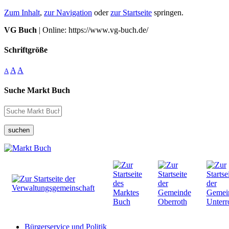
Zum Inhalt
,
zur Navigation
oder
zur Startseite
springen.
VG Buch
| Online: https://www.vg-buch.de/
Schriftgröße
A
A
A
Suche Markt Buch
suchen
Bürgerservice und Politik