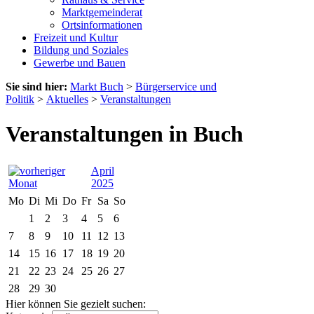
Marktgemeinderat
Ortsinformationen
Freizeit und Kultur
Bildung und Soziales
Gewerbe und Bauen
Sie sind hier:
Markt Buch
>
Bürgerservice und
Politik
>
Aktuelles
>
Veranstaltungen
Veranstaltungen in Buch
April
2025
Mo
Di
Mi
Do
Fr
Sa
So
1
2
3
4
5
6
7
8
9
10
11
12
13
14
15
16
17
18
19
20
21
22
23
24
25
26
27
28
29
30
Hier können Sie gezielt suchen: