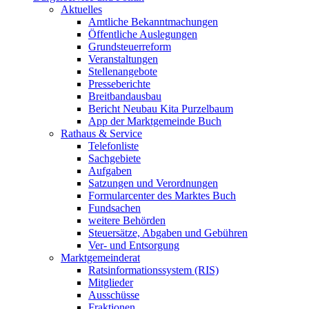
Aktuelles
Amtliche Bekanntmachungen
Öffentliche Auslegungen
Grundsteuerreform
Veranstaltungen
Stellenangebote
Presseberichte
Breitbandausbau
Bericht Neubau Kita Purzelbaum
App der Marktgemeinde Buch
Rathaus & Service
Telefonliste
Sachgebiete
Aufgaben
Satzungen und Verordnungen
Formularcenter des Marktes Buch
Fundsachen
weitere Behörden
Steuersätze, Abgaben und Gebühren
Ver- und Entsorgung
Marktgemeinderat
Ratsinformationssystem (RIS)
Mitglieder
Ausschüsse
Fraktionen