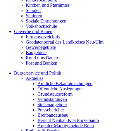
Kirchen und Pfarrämter
Schulen
Senioren
Soziale Einrichtungen
Volkshochschule
Gewerbe und Bauen
Firmenverzeichnis
Geodatenportal des Landkreises Neu-Ulm
Gewerbegebiete
Baugebiete
Rund ums Bauen
Post und Banken
Bürgerservice und Politik
Aktuelles
Amtliche Bekanntmachungen
Öffentliche Auslegungen
Grundsteuerreform
Veranstaltungen
Stellenangebote
Presseberichte
Breitbandausbau
Bericht Neubau Kita Purzelbaum
App der Marktgemeinde Buch
Rathaus & Service