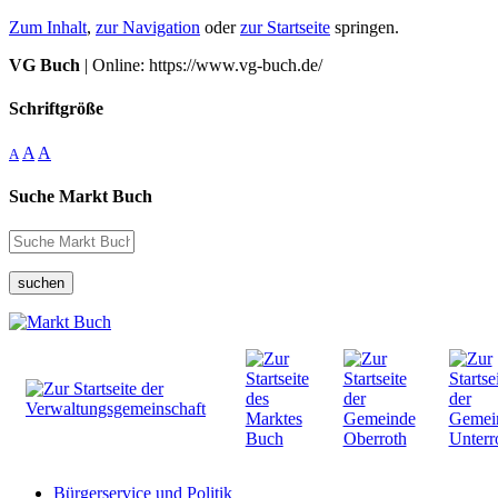
Zum Inhalt
,
zur Navigation
oder
zur Startseite
springen.
VG Buch
| Online: https://www.vg-buch.de/
Schriftgröße
A
A
A
Suche Markt Buch
suchen
Bürgerservice und Politik