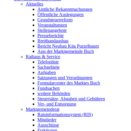
Aktuelles
Amtliche Bekanntmachungen
Öffentliche Auslegungen
Grundsteuerreform
Veranstaltungen
Stellenangebote
Presseberichte
Breitbandausbau
Bericht Neubau Kita Purzelbaum
App der Marktgemeinde Buch
Rathaus & Service
Telefonliste
Sachgebiete
Aufgaben
Satzungen und Verordnungen
Formularcenter des Marktes Buch
Fundsachen
weitere Behörden
Steuersätze, Abgaben und Gebühren
Ver- und Entsorgung
Marktgemeinderat
Ratsinformationssystem (RIS)
Mitglieder
Ausschüsse
Fraktionen