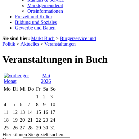
Marktgemeinderat
Ortsinformationen
Freizeit und Kultur
Bildung und Soziales
Gewerbe und Bauen
Sie sind hier:
Markt Buch
>
Bürgerservice und
Politik
>
Aktuelles
>
Veranstaltungen
Veranstaltungen in Buch
Mai
2026
Mo
Di
Mi
Do
Fr
Sa
So
1
2
3
4
5
6
7
8
9
10
11
12
13
14
15
16
17
18
19
20
21
22
23
24
25
26
27
28
29
30
31
Hier können Sie gezielt suchen: