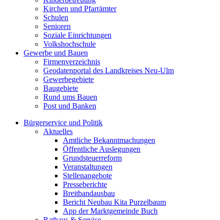
Kirchen und Pfarrämter
Schulen
Senioren
Soziale Einrichtungen
Volkshochschule
Gewerbe und Bauen
Firmenverzeichnis
Geodatenportal des Landkreises Neu-Ulm
Gewerbegebiete
Baugebiete
Rund ums Bauen
Post und Banken
Bürgerservice und Politik
Aktuelles
Amtliche Bekanntmachungen
Öffentliche Auslegungen
Grundsteuerreform
Veranstaltungen
Stellenangebote
Presseberichte
Breitbandausbau
Bericht Neubau Kita Purzelbaum
App der Marktgemeinde Buch
Rathaus & Service