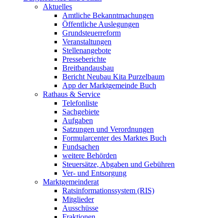
Aktuelles
Amtliche Bekanntmachungen
Öffentliche Auslegungen
Grundsteuerreform
Veranstaltungen
Stellenangebote
Presseberichte
Breitbandausbau
Bericht Neubau Kita Purzelbaum
App der Marktgemeinde Buch
Rathaus & Service
Telefonliste
Sachgebiete
Aufgaben
Satzungen und Verordnungen
Formularcenter des Marktes Buch
Fundsachen
weitere Behörden
Steuersätze, Abgaben und Gebühren
Ver- und Entsorgung
Marktgemeinderat
Ratsinformationssystem (RIS)
Mitglieder
Ausschüsse
Fraktionen