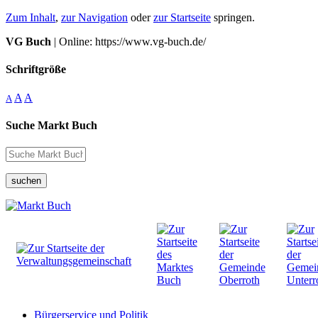
Zum Inhalt
,
zur Navigation
oder
zur Startseite
springen.
VG Buch
| Online: https://www.vg-buch.de/
Schriftgröße
A
A
A
Suche Markt Buch
suchen
Bürgerservice und Politik