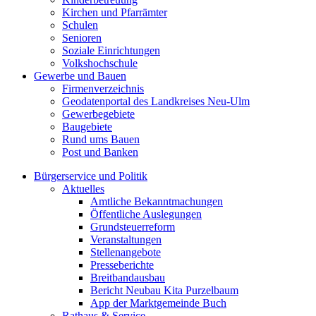
Kirchen und Pfarrämter
Schulen
Senioren
Soziale Einrichtungen
Volkshochschule
Gewerbe und Bauen
Firmenverzeichnis
Geodatenportal des Landkreises Neu-Ulm
Gewerbegebiete
Baugebiete
Rund ums Bauen
Post und Banken
Bürgerservice und Politik
Aktuelles
Amtliche Bekanntmachungen
Öffentliche Auslegungen
Grundsteuerreform
Veranstaltungen
Stellenangebote
Presseberichte
Breitbandausbau
Bericht Neubau Kita Purzelbaum
App der Marktgemeinde Buch
Rathaus & Service