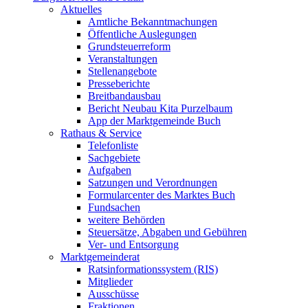
Aktuelles
Amtliche Bekanntmachungen
Öffentliche Auslegungen
Grundsteuerreform
Veranstaltungen
Stellenangebote
Presseberichte
Breitbandausbau
Bericht Neubau Kita Purzelbaum
App der Marktgemeinde Buch
Rathaus & Service
Telefonliste
Sachgebiete
Aufgaben
Satzungen und Verordnungen
Formularcenter des Marktes Buch
Fundsachen
weitere Behörden
Steuersätze, Abgaben und Gebühren
Ver- und Entsorgung
Marktgemeinderat
Ratsinformationssystem (RIS)
Mitglieder
Ausschüsse
Fraktionen