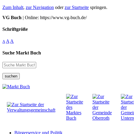
Zum Inhalt
,
zur Navigation
oder
zur Startseite
springen.
VG Buch
| Online: https://www.vg-buch.de/
Schriftgröße
A
A
A
Suche Markt Buch
suchen
Bürgerservice und Politik