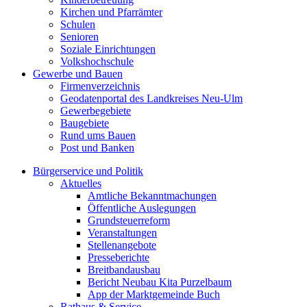
Kirchen und Pfarrämter
Schulen
Senioren
Soziale Einrichtungen
Volkshochschule
Gewerbe und Bauen
Firmenverzeichnis
Geodatenportal des Landkreises Neu-Ulm
Gewerbegebiete
Baugebiete
Rund ums Bauen
Post und Banken
Bürgerservice und Politik
Aktuelles
Amtliche Bekanntmachungen
Öffentliche Auslegungen
Grundsteuerreform
Veranstaltungen
Stellenangebote
Presseberichte
Breitbandausbau
Bericht Neubau Kita Purzelbaum
App der Marktgemeinde Buch
Rathaus & Service