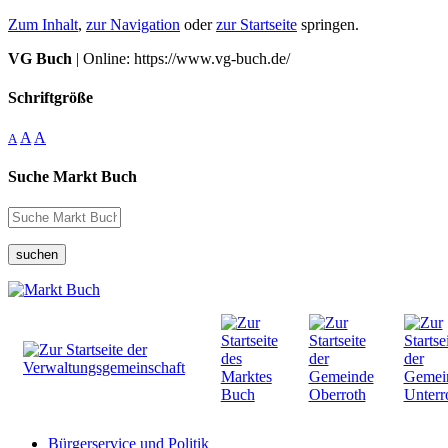
Zum Inhalt
,
zur Navigation
oder
zur Startseite
springen.
VG Buch
| Online: https://www.vg-buch.de/
Schriftgröße
A
A
A
Suche Markt Buch
suchen
Bürgerservice und Politik