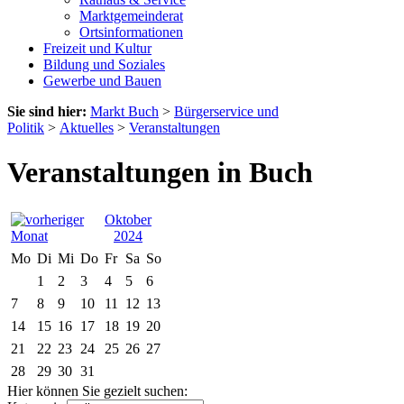
Marktgemeinderat
Ortsinformationen
Freizeit und Kultur
Bildung und Soziales
Gewerbe und Bauen
Sie sind hier:
Markt Buch
>
Bürgerservice und
Politik
>
Aktuelles
>
Veranstaltungen
Veranstaltungen in Buch
Oktober
2024
Mo
Di
Mi
Do
Fr
Sa
So
1
2
3
4
5
6
7
8
9
10
11
12
13
14
15
16
17
18
19
20
21
22
23
24
25
26
27
28
29
30
31
Hier können Sie gezielt suchen: