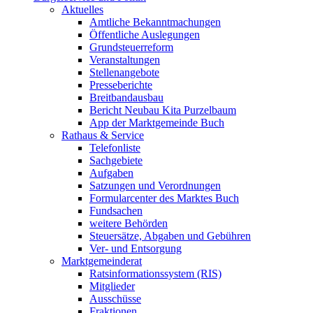
Aktuelles
Amtliche Bekanntmachungen
Öffentliche Auslegungen
Grundsteuerreform
Veranstaltungen
Stellenangebote
Presseberichte
Breitbandausbau
Bericht Neubau Kita Purzelbaum
App der Marktgemeinde Buch
Rathaus & Service
Telefonliste
Sachgebiete
Aufgaben
Satzungen und Verordnungen
Formularcenter des Marktes Buch
Fundsachen
weitere Behörden
Steuersätze, Abgaben und Gebühren
Ver- und Entsorgung
Marktgemeinderat
Ratsinformationssystem (RIS)
Mitglieder
Ausschüsse
Fraktionen