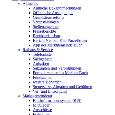
Aktuelles
Amtliche Bekanntmachungen
Öffentliche Auslegungen
Grundsteuerreform
Veranstaltungen
Stellenangebote
Presseberichte
Breitbandausbau
Bericht Neubau Kita Purzelbaum
App der Marktgemeinde Buch
Rathaus & Service
Telefonliste
Sachgebiete
Aufgaben
Satzungen und Verordnungen
Formularcenter des Marktes Buch
Fundsachen
weitere Behörden
Steuersätze, Abgaben und Gebühren
Ver- und Entsorgung
Marktgemeinderat
Ratsinformationssystem (RIS)
Mitglieder
Ausschüsse
Fraktionen