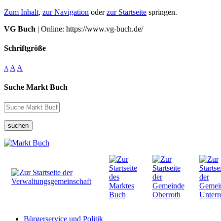
Zum Inhalt
,
zur Navigation
oder
zur Startseite
springen.
VG Buch
| Online: https://www.vg-buch.de/
Schriftgröße
A
A
A
Suche Markt Buch
suchen
Bürgerservice und Politik