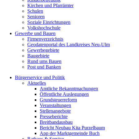
Kirchen und Pfarrämter
Schulen
Senioren
Soziale Einrichtungen
Volkshochschule
Gewerbe und Bauen
Firmenverzeichnis
Geodatenportal des Landkreises Neu-Ulm
Gewerbegebiete
Baugebiete
Rund ums Bauen
Post und Banken
Bürgerservice und Politik
Aktuelles
Amtliche Bekanntmachungen
Öffentliche Auslegungen
Grundsteuerreform
Veranstaltungen
Stellenangebote
Presseberichte
Breitbandausbau
Bericht Neubau Kita Purzelbaum
App der Marktgemeinde Buch
Rathaus & Service