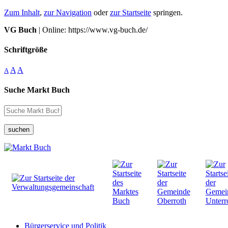
Zum Inhalt
,
zur Navigation
oder
zur Startseite
springen.
VG Buch
| Online: https://www.vg-buch.de/
Schriftgröße
A
A
A
Suche Markt Buch
suchen
Bürgerservice und Politik