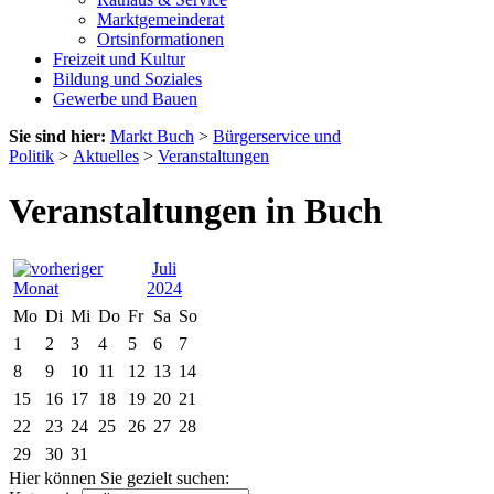
Marktgemeinderat
Ortsinformationen
Freizeit und Kultur
Bildung und Soziales
Gewerbe und Bauen
Sie sind hier:
Markt Buch
>
Bürgerservice und
Politik
>
Aktuelles
>
Veranstaltungen
Veranstaltungen in Buch
Juli
2024
Mo
Di
Mi
Do
Fr
Sa
So
1
2
3
4
5
6
7
8
9
10
11
12
13
14
15
16
17
18
19
20
21
22
23
24
25
26
27
28
29
30
31
Hier können Sie gezielt suchen: