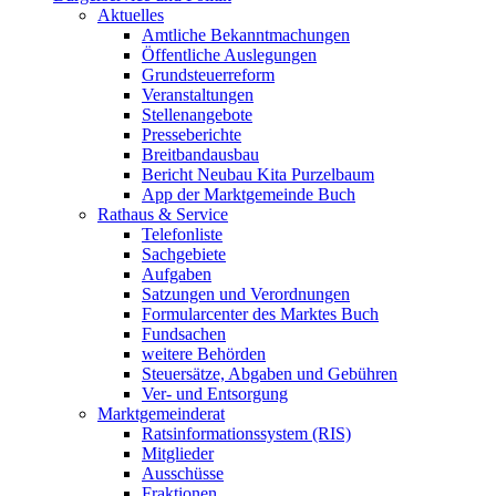
Aktuelles
Amtliche Bekanntmachungen
Öffentliche Auslegungen
Grundsteuerreform
Veranstaltungen
Stellenangebote
Presseberichte
Breitbandausbau
Bericht Neubau Kita Purzelbaum
App der Marktgemeinde Buch
Rathaus & Service
Telefonliste
Sachgebiete
Aufgaben
Satzungen und Verordnungen
Formularcenter des Marktes Buch
Fundsachen
weitere Behörden
Steuersätze, Abgaben und Gebühren
Ver- und Entsorgung
Marktgemeinderat
Ratsinformationssystem (RIS)
Mitglieder
Ausschüsse
Fraktionen