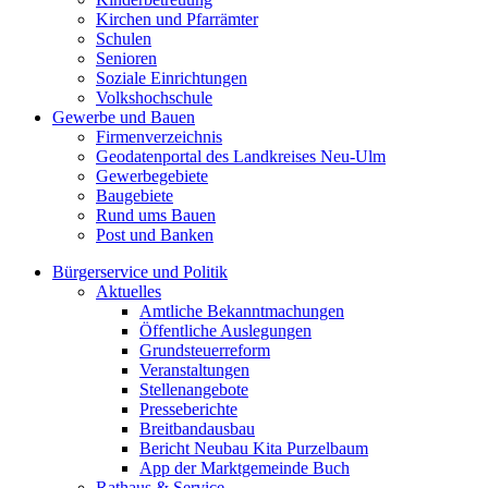
Kirchen und Pfarrämter
Schulen
Senioren
Soziale Einrichtungen
Volkshochschule
Gewerbe und Bauen
Firmenverzeichnis
Geodatenportal des Landkreises Neu-Ulm
Gewerbegebiete
Baugebiete
Rund ums Bauen
Post und Banken
Bürgerservice und Politik
Aktuelles
Amtliche Bekanntmachungen
Öffentliche Auslegungen
Grundsteuerreform
Veranstaltungen
Stellenangebote
Presseberichte
Breitbandausbau
Bericht Neubau Kita Purzelbaum
App der Marktgemeinde Buch
Rathaus & Service