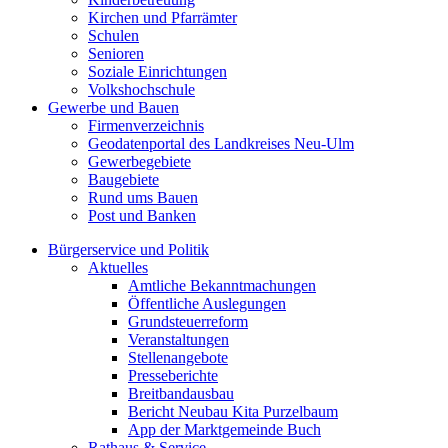
Kirchen und Pfarrämter
Schulen
Senioren
Soziale Einrichtungen
Volkshochschule
Gewerbe und Bauen
Firmenverzeichnis
Geodatenportal des Landkreises Neu-Ulm
Gewerbegebiete
Baugebiete
Rund ums Bauen
Post und Banken
Bürgerservice und Politik
Aktuelles
Amtliche Bekanntmachungen
Öffentliche Auslegungen
Grundsteuerreform
Veranstaltungen
Stellenangebote
Presseberichte
Breitbandausbau
Bericht Neubau Kita Purzelbaum
App der Marktgemeinde Buch
Rathaus & Service