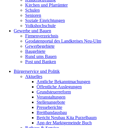
Kirchen und Pfarrämter
Schulen
Senioren
Soziale Einrichtungen
Volkshochschule
Gewerbe und Bauen
Firmenverzeichnis
Geodatenportal des Landkreises Neu-Ulm
Gewerbegebiete
Baugebiete
Rund ums Bauen
Post und Banken
Bürgerservice und Politik
Aktuelles
Amtliche Bekanntmachungen
Öffentliche Auslegungen
Grundsteuerreform
Veranstaltungen
Stellenangebote
Presseberichte
Breitbandausbau
Bericht Neubau Kita Purzelbaum
App der Marktgemeinde Buch
Rathaus & Service