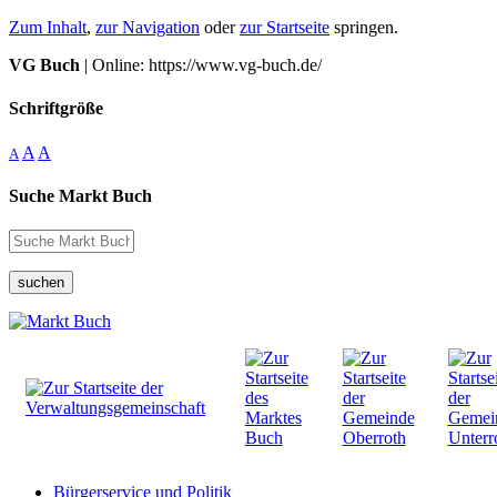
Zum Inhalt
,
zur Navigation
oder
zur Startseite
springen.
VG Buch
| Online: https://www.vg-buch.de/
Schriftgröße
A
A
A
Suche Markt Buch
suchen
Bürgerservice und Politik