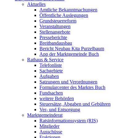
Aktuelles
Amtliche Bekanntmachungen
Öffentliche Auslegungen
Grundsteuerreform
Veranstaltungen
Stellenangebote
Presseberichte
Breitbandausbau
Bericht Neubau Kita Purzelbaum
App der Marktgemeinde Buch
Rathaus & Service
Telefonliste
Sachgebiete
Aufgaben
Satzungen und Verordnungen
Formularcenter des Marktes Buch
Fundsachen
weitere Behörden
Steuersätze, Abgaben und Gebühren
Ver- und Entsorgung
Marktgemeinderat
Ratsinformationssystem (RIS)
Mitglieder
Ausschüsse
Fraktionen