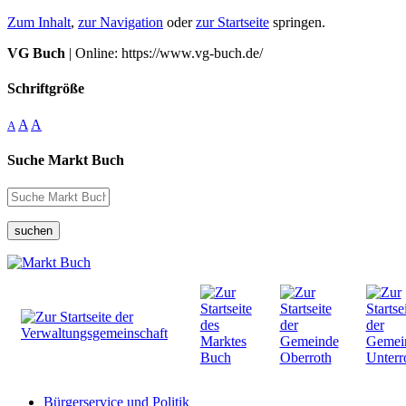
Zum Inhalt
,
zur Navigation
oder
zur Startseite
springen.
VG Buch
| Online: https://www.vg-buch.de/
Schriftgröße
A
A
A
Suche Markt Buch
suchen
Bürgerservice und Politik