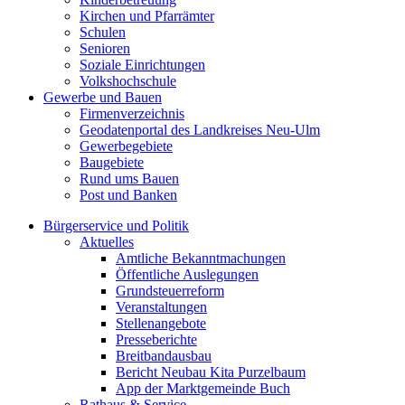
Kirchen und Pfarrämter
Schulen
Senioren
Soziale Einrichtungen
Volkshochschule
Gewerbe und Bauen
Firmenverzeichnis
Geodatenportal des Landkreises Neu-Ulm
Gewerbegebiete
Baugebiete
Rund ums Bauen
Post und Banken
Bürgerservice und Politik
Aktuelles
Amtliche Bekanntmachungen
Öffentliche Auslegungen
Grundsteuerreform
Veranstaltungen
Stellenangebote
Presseberichte
Breitbandausbau
Bericht Neubau Kita Purzelbaum
App der Marktgemeinde Buch
Rathaus & Service