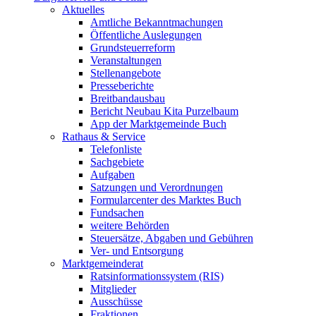
Aktuelles
Amtliche Bekanntmachungen
Öffentliche Auslegungen
Grundsteuerreform
Veranstaltungen
Stellenangebote
Presseberichte
Breitbandausbau
Bericht Neubau Kita Purzelbaum
App der Marktgemeinde Buch
Rathaus & Service
Telefonliste
Sachgebiete
Aufgaben
Satzungen und Verordnungen
Formularcenter des Marktes Buch
Fundsachen
weitere Behörden
Steuersätze, Abgaben und Gebühren
Ver- und Entsorgung
Marktgemeinderat
Ratsinformationssystem (RIS)
Mitglieder
Ausschüsse
Fraktionen