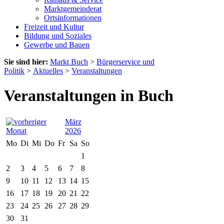
Marktgemeinderat
Ortsinformationen
Freizeit und Kultur
Bildung und Soziales
Gewerbe und Bauen
Sie sind hier:
Markt Buch
>
Bürgerservice und
Politik
>
Aktuelles
>
Veranstaltungen
Veranstaltungen in Buch
März
2026
Mo
Di
Mi
Do
Fr
Sa
So
1
2
3
4
5
6
7
8
9
10
11
12
13
14
15
16
17
18
19
20
21
22
23
24
25
26
27
28
29
30
31