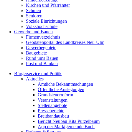
Kirchen und Pfarrämter
Schulen
Senioren
Soziale Einrichtungen
Volkshochschule
Gewerbe und Bauen
Firmenverzeichnis
Geodatenportal des Landkreises Neu-Ulm
Gewerbegebiete
Baugebiete
Rund ums Bauen
Post und Banken
Bürgerservice und Politik
Aktuelles
Amtliche Bekanntmachungen
Öffentliche Auslegungen
Grundsteuerreform
Veranstaltungen
Stellenangebote
Presseberichte
Breitbandausbau
Bericht Neubau Kita Purzelbaum
App der Marktgemeinde Buch
Rathaus & Service