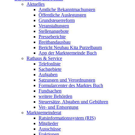
Aktuelles
Amtliche Bekanntmachungen
Öffentliche Auslegungen
Grundsteuerreform
Veranstaltungen
Stellenangebote
Presseberichte
Breitbandausbau
Bericht Neubau Kita Purzelbaum
App der Marktgemeinde Buch
Rathaus & Service
Telefonliste
Sachgebiete
Aufgaben
Satzungen und Verordnungen
Formularcenter des Marktes Buch
Fundsachen
weitere Behörden
Steuersätze, Abgaben und Gebühren
Ver- und Entsorgung
Marktgemeinderat
Ratsinformationssystem (RIS)
Mitglieder
Ausschüsse
Fraktionen