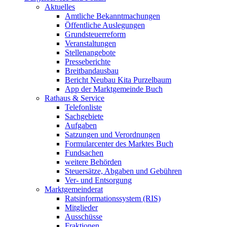
Aktuelles
Amtliche Bekanntmachungen
Öffentliche Auslegungen
Grundsteuerreform
Veranstaltungen
Stellenangebote
Presseberichte
Breitbandausbau
Bericht Neubau Kita Purzelbaum
App der Marktgemeinde Buch
Rathaus & Service
Telefonliste
Sachgebiete
Aufgaben
Satzungen und Verordnungen
Formularcenter des Marktes Buch
Fundsachen
weitere Behörden
Steuersätze, Abgaben und Gebühren
Ver- und Entsorgung
Marktgemeinderat
Ratsinformationssystem (RIS)
Mitglieder
Ausschüsse
Fraktionen