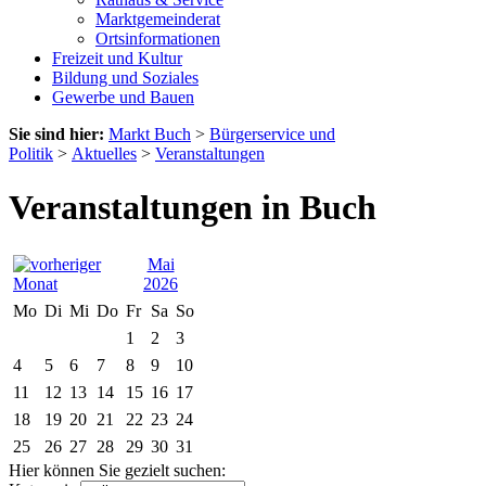
Marktgemeinderat
Ortsinformationen
Freizeit und Kultur
Bildung und Soziales
Gewerbe und Bauen
Sie sind hier:
Markt Buch
>
Bürgerservice und
Politik
>
Aktuelles
>
Veranstaltungen
Veranstaltungen in Buch
Mai
2026
Mo
Di
Mi
Do
Fr
Sa
So
1
2
3
4
5
6
7
8
9
10
11
12
13
14
15
16
17
18
19
20
21
22
23
24
25
26
27
28
29
30
31
Hier können Sie gezielt suchen: