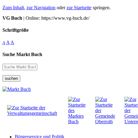
Zum Inhalt
,
zur Navigation
oder
zur Startseite
springen.
VG Buch
| Online: https://www.vg-buch.de/
Schriftgröße
A
A
A
Suche Markt Buch
suchen
Bürgerservice und Politik