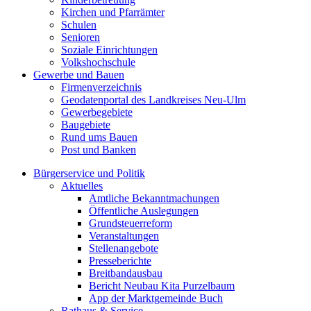
Kirchen und Pfarrämter
Schulen
Senioren
Soziale Einrichtungen
Volkshochschule
Gewerbe und Bauen
Firmenverzeichnis
Geodatenportal des Landkreises Neu-Ulm
Gewerbegebiete
Baugebiete
Rund ums Bauen
Post und Banken
Bürgerservice und Politik
Aktuelles
Amtliche Bekanntmachungen
Öffentliche Auslegungen
Grundsteuerreform
Veranstaltungen
Stellenangebote
Presseberichte
Breitbandausbau
Bericht Neubau Kita Purzelbaum
App der Marktgemeinde Buch
Rathaus & Service