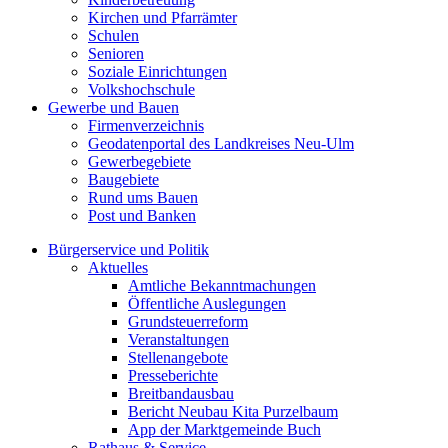
Kirchen und Pfarrämter
Schulen
Senioren
Soziale Einrichtungen
Volkshochschule
Gewerbe und Bauen
Firmenverzeichnis
Geodatenportal des Landkreises Neu-Ulm
Gewerbegebiete
Baugebiete
Rund ums Bauen
Post und Banken
Bürgerservice und Politik
Aktuelles
Amtliche Bekanntmachungen
Öffentliche Auslegungen
Grundsteuerreform
Veranstaltungen
Stellenangebote
Presseberichte
Breitbandausbau
Bericht Neubau Kita Purzelbaum
App der Marktgemeinde Buch
Rathaus & Service