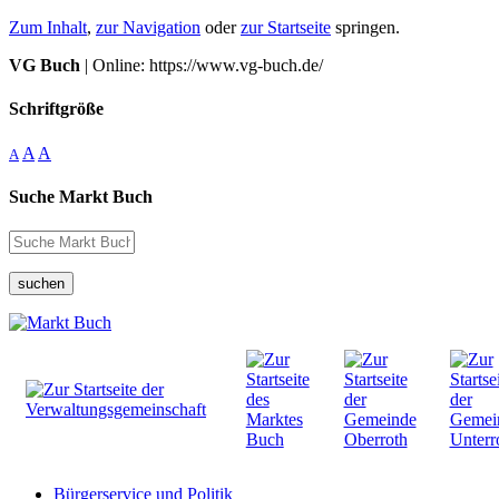
Zum Inhalt
,
zur Navigation
oder
zur Startseite
springen.
VG Buch
| Online: https://www.vg-buch.de/
Schriftgröße
A
A
A
Suche Markt Buch
suchen
Bürgerservice und Politik