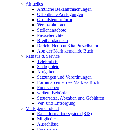
Aktuelles
Amtliche Bekanntmachungen
Öffentliche Auslegungen
Grundsteuerreform
Veranstaltungen
Stellenangebote
Presseberichte
Breitbandausbau
Bericht Neubau Kita Purzelbaum
App der Marktgemeinde Buch
Rathaus & Service
Telefonliste
Sachgebiete
Aufgaben
Satzungen und Verordnungen
Formularcenter des Marktes Buch
Fundsachen
weitere Behörden
Steuersätze, Abgaben und Gebühren
Ver- und Entsorgung
Marktgemeinderat
Ratsinformationssystem (RIS)
Mitglieder
Ausschüsse
Fraktionen