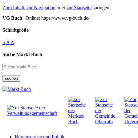
Zum Inhalt
,
zur Navigation
oder
zur Startseite
springen.
VG Buch
| Online: https://www.vg-buch.de/
Schriftgröße
A
A
A
Suche Markt Buch
suchen
Bürgerservice und Politik