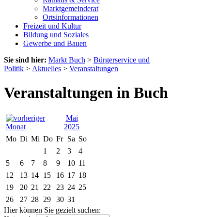
Marktgemeinderat
Ortsinformationen
Freizeit und Kultur
Bildung und Soziales
Gewerbe und Bauen
Sie sind hier:
Markt Buch
>
Bürgerservice und
Politik
>
Aktuelles
>
Veranstaltungen
Veranstaltungen in Buch
Mai
2025
Mo
Di
Mi
Do
Fr
Sa
So
1
2
3
4
5
6
7
8
9
10
11
12
13
14
15
16
17
18
19
20
21
22
23
24
25
26
27
28
29
30
31
Hier können Sie gezielt suchen: