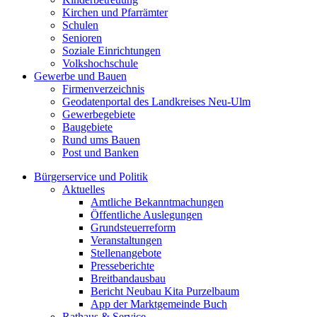
Kirchen und Pfarrämter
Schulen
Senioren
Soziale Einrichtungen
Volkshochschule
Gewerbe und Bauen
Firmenverzeichnis
Geodatenportal des Landkreises Neu-Ulm
Gewerbegebiete
Baugebiete
Rund ums Bauen
Post und Banken
Bürgerservice und Politik
Aktuelles
Amtliche Bekanntmachungen
Öffentliche Auslegungen
Grundsteuerreform
Veranstaltungen
Stellenangebote
Presseberichte
Breitbandausbau
Bericht Neubau Kita Purzelbaum
App der Marktgemeinde Buch
Rathaus & Service