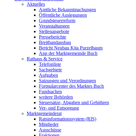
Aktuelles
Amtliche Bekanntmachungen
Öffentliche Auslegungen
Grundsteuerreform
Veranstaltungen
Stellenangebote
Presseberichte
Breitbandausbau
Bericht Neubau Kita Purzelbaum
App der Marktgemeinde Buch
Rathaus & Service
Telefonliste
Sachgebiete
Aufgaben
Satzungen und Verordnungen
Formularcenter des Marktes Buch
Fundsachen
weitere Behörden
Steuersätze, Abgaben und Gebühren
Ver- und Entsorgung
Marktgemeinderat
Ratsinformationssystem (RIS)
Mitglieder
Ausschüsse
Fraktionen