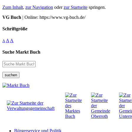
Zum Inhalt
,
zur Navigation
oder
zur Startseite
springen.
VG Buch
| Online: https://www.vg-buch.de/
Schriftgröße
A
A
A
Suche Markt Buch
suchen
Bürgerservice und Politik