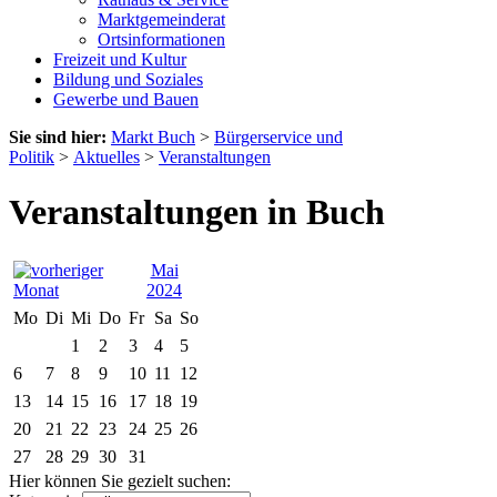
Marktgemeinderat
Ortsinformationen
Freizeit und Kultur
Bildung und Soziales
Gewerbe und Bauen
Sie sind hier:
Markt Buch
>
Bürgerservice und
Politik
>
Aktuelles
>
Veranstaltungen
Veranstaltungen in Buch
Mai
2024
Mo
Di
Mi
Do
Fr
Sa
So
1
2
3
4
5
6
7
8
9
10
11
12
13
14
15
16
17
18
19
20
21
22
23
24
25
26
27
28
29
30
31
Hier können Sie gezielt suchen: