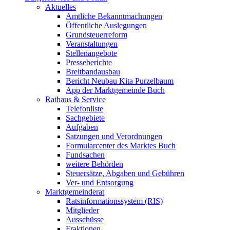
Aktuelles
Amtliche Bekanntmachungen
Öffentliche Auslegungen
Grundsteuerreform
Veranstaltungen
Stellenangebote
Presseberichte
Breitbandausbau
Bericht Neubau Kita Purzelbaum
App der Marktgemeinde Buch
Rathaus & Service
Telefonliste
Sachgebiete
Aufgaben
Satzungen und Verordnungen
Formularcenter des Marktes Buch
Fundsachen
weitere Behörden
Steuersätze, Abgaben und Gebühren
Ver- und Entsorgung
Marktgemeinderat
Ratsinformationssystem (RIS)
Mitglieder
Ausschüsse
Fraktionen