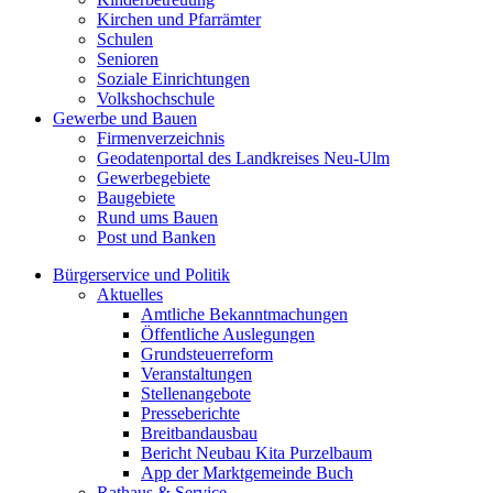
Kirchen und Pfarrämter
Schulen
Senioren
Soziale Einrichtungen
Volkshochschule
Gewerbe und Bauen
Firmenverzeichnis
Geodatenportal des Landkreises Neu-Ulm
Gewerbegebiete
Baugebiete
Rund ums Bauen
Post und Banken
Bürgerservice und Politik
Aktuelles
Amtliche Bekanntmachungen
Öffentliche Auslegungen
Grundsteuerreform
Veranstaltungen
Stellenangebote
Presseberichte
Breitbandausbau
Bericht Neubau Kita Purzelbaum
App der Marktgemeinde Buch
Rathaus & Service