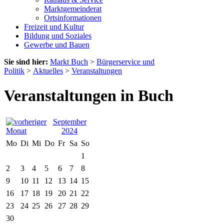
Marktgemeinderat
Ortsinformationen
Freizeit und Kultur
Bildung und Soziales
Gewerbe und Bauen
Sie sind hier:
Markt Buch
>
Bürgerservice und
Politik
>
Aktuelles
>
Veranstaltungen
Veranstaltungen in Buch
September
2024
Mo
Di
Mi
Do
Fr
Sa
So
1
2
3
4
5
6
7
8
9
10
11
12
13
14
15
16
17
18
19
20
21
22
23
24
25
26
27
28
29
30