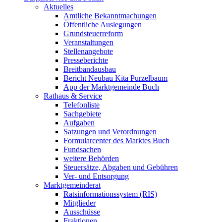
Aktuelles
Amtliche Bekanntmachungen
Öffentliche Auslegungen
Grundsteuerreform
Veranstaltungen
Stellenangebote
Presseberichte
Breitbandausbau
Bericht Neubau Kita Purzelbaum
App der Marktgemeinde Buch
Rathaus & Service
Telefonliste
Sachgebiete
Aufgaben
Satzungen und Verordnungen
Formularcenter des Marktes Buch
Fundsachen
weitere Behörden
Steuersätze, Abgaben und Gebühren
Ver- und Entsorgung
Marktgemeinderat
Ratsinformationssystem (RIS)
Mitglieder
Ausschüsse
Fraktionen