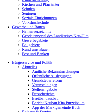
Kirchen und Pfarrämter
Schulen
Senioren
Soziale Einrichtungen
Volkshochschule
Gewerbe und Bauen
Firmenverzeichnis
Geodatenportal des Landkreises Neu-Ulm
Gewerbegebiete
Baugebiete
Rund ums Bauen
Post und Banken
Bürgerservice und Politik
Aktuelles
Amtliche Bekanntmachungen
Öffentliche Auslegungen
Grundsteuerreform
Veranstaltungen
Stellenangebote
Presseberichte
Breitbandausbau
Bericht Neubau Kita Purzelbaum
App der Marktgemeinde Buch
Rathaus & Service