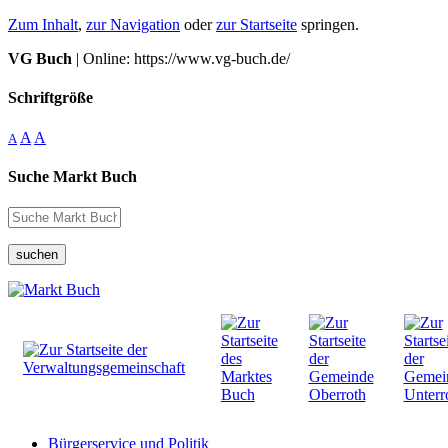
Zum Inhalt
,
zur Navigation
oder
zur Startseite
springen.
VG Buch
| Online: https://www.vg-buch.de/
Schriftgröße
A
A
A
Suche Markt Buch
suchen
Bürgerservice und Politik