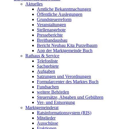
Aktuelles
Amtliche Bekanntmachungen
Öffentliche Auslegungen
Grundsteuerreform
Veranstaltungen
Stellenangebote
Presseberichte
Breitbandausbau
Bericht Neubau Kita Purzelbaum
App der Marktgemeinde Buch
Rathaus & Service
Telefonliste
Sachgebiete
Aufgaben
Satzungen und Verordnungen
Formularcenter des Marktes Buch
Fundsachen
weitere Behörden
Steuersätze, Abgaben und Gebühren
Ver- und Entsorgung
Marktgemeinderat
Ratsinformationssystem (RIS)
Mitglieder
Ausschüsse
Fraktionen