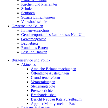
Kirchen und Pfarrämter
Schulen
Senioren
Soziale Einrichtungen
Volkshochschule
Gewerbe und Bauen
Firmenverzeichnis
Geodatenportal des Landkreises Neu-Ulm
Gewerbegebiete
Baugebiete
Rund ums Bauen
Post und Banken
Bürgerservice und Politik
Aktuelles
Amtliche Bekanntmachungen
Öffentliche Auslegungen
Grundsteuerreform
Veranstaltungen
Stellenangebote
Presseberichte
Breitbandausbau
Bericht Neubau Kita Purzelbaum
App der Marktgemeinde Buch
Rathaus & Service