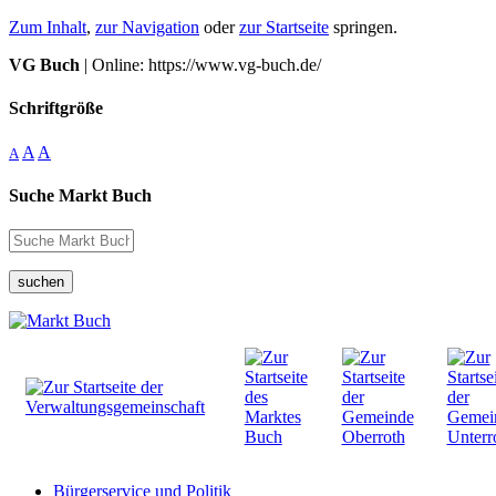
Zum Inhalt
,
zur Navigation
oder
zur Startseite
springen.
VG Buch
| Online: https://www.vg-buch.de/
Schriftgröße
A
A
A
Suche Markt Buch
suchen
Bürgerservice und Politik