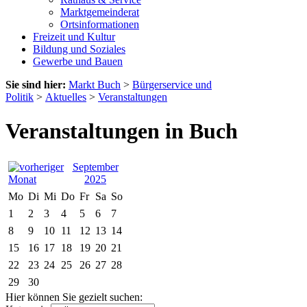
Marktgemeinderat
Ortsinformationen
Freizeit und Kultur
Bildung und Soziales
Gewerbe und Bauen
Sie sind hier:
Markt Buch
>
Bürgerservice und
Politik
>
Aktuelles
>
Veranstaltungen
Veranstaltungen in Buch
September
2025
Mo
Di
Mi
Do
Fr
Sa
So
1
2
3
4
5
6
7
8
9
10
11
12
13
14
15
16
17
18
19
20
21
22
23
24
25
26
27
28
29
30
Hier können Sie gezielt suchen: