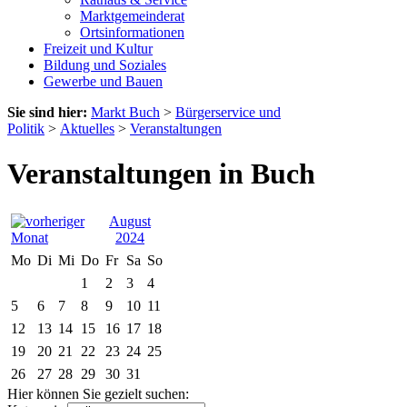
Marktgemeinderat
Ortsinformationen
Freizeit und Kultur
Bildung und Soziales
Gewerbe und Bauen
Sie sind hier:
Markt Buch
>
Bürgerservice und
Politik
>
Aktuelles
>
Veranstaltungen
Veranstaltungen in Buch
August
2024
Mo
Di
Mi
Do
Fr
Sa
So
1
2
3
4
5
6
7
8
9
10
11
12
13
14
15
16
17
18
19
20
21
22
23
24
25
26
27
28
29
30
31
Hier können Sie gezielt suchen: