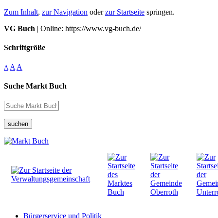
Zum Inhalt
,
zur Navigation
oder
zur Startseite
springen.
VG Buch
| Online: https://www.vg-buch.de/
Schriftgröße
A
A
A
Suche Markt Buch
suchen
Bürgerservice und Politik