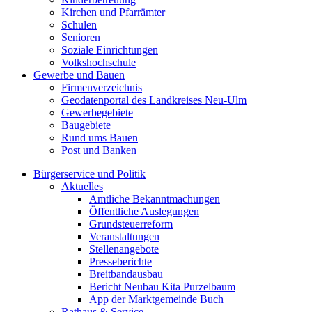
Kirchen und Pfarrämter
Schulen
Senioren
Soziale Einrichtungen
Volkshochschule
Gewerbe und Bauen
Firmenverzeichnis
Geodatenportal des Landkreises Neu-Ulm
Gewerbegebiete
Baugebiete
Rund ums Bauen
Post und Banken
Bürgerservice und Politik
Aktuelles
Amtliche Bekanntmachungen
Öffentliche Auslegungen
Grundsteuerreform
Veranstaltungen
Stellenangebote
Presseberichte
Breitbandausbau
Bericht Neubau Kita Purzelbaum
App der Marktgemeinde Buch
Rathaus & Service