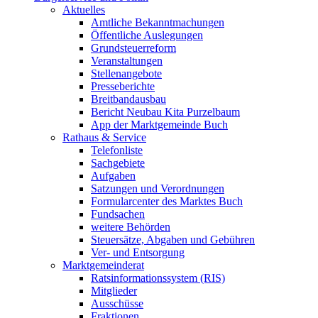
Aktuelles
Amtliche Bekanntmachungen
Öffentliche Auslegungen
Grundsteuerreform
Veranstaltungen
Stellenangebote
Presseberichte
Breitbandausbau
Bericht Neubau Kita Purzelbaum
App der Marktgemeinde Buch
Rathaus & Service
Telefonliste
Sachgebiete
Aufgaben
Satzungen und Verordnungen
Formularcenter des Marktes Buch
Fundsachen
weitere Behörden
Steuersätze, Abgaben und Gebühren
Ver- und Entsorgung
Marktgemeinderat
Ratsinformationssystem (RIS)
Mitglieder
Ausschüsse
Fraktionen