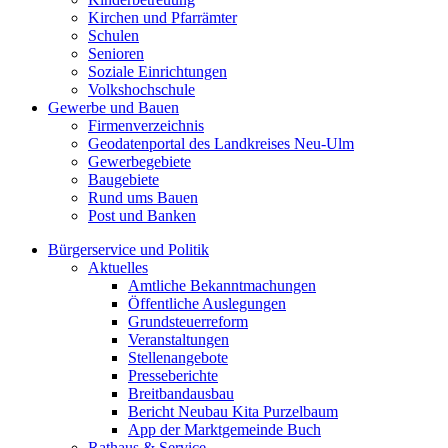
Kirchen und Pfarrämter
Schulen
Senioren
Soziale Einrichtungen
Volkshochschule
Gewerbe und Bauen
Firmenverzeichnis
Geodatenportal des Landkreises Neu-Ulm
Gewerbegebiete
Baugebiete
Rund ums Bauen
Post und Banken
Bürgerservice und Politik
Aktuelles
Amtliche Bekanntmachungen
Öffentliche Auslegungen
Grundsteuerreform
Veranstaltungen
Stellenangebote
Presseberichte
Breitbandausbau
Bericht Neubau Kita Purzelbaum
App der Marktgemeinde Buch
Rathaus & Service