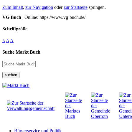
Zum Inhalt
,
zur Navigation
oder
zur Startseite
springen.
VG Buch
| Online: https://www.vg-buch.de/
Schriftgröße
A
A
A
Suche Markt Buch
suchen
Bürgerservice und Politik