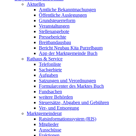
Aktuelles
Amtliche Bekanntmachungen
Öffentliche Auslegungen
Grundsteuerreform
Veranstaltungen
Stellenangebote
Presseberichte
Breitbandausbau
Bericht Neubau Kita Purzelbaum
App der Marktgemeinde Buch
Rathaus & Service
Telefonliste
Sachgebiete
Aufgaben
Satzungen und Verordnungen
Formularcenter des Marktes Buch
Fundsachen
weitere Behörden
Steuersätze, Abgaben und Gebühren
Ver- und Entsorgung
Marktgemeinderat
Ratsinformationssystem (RIS)
Mitglieder
Ausschüsse
Fraktionen