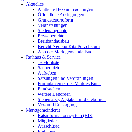
Aktuelles
Amtliche Bekanntmachungen
Öffentliche Auslegungen
Grundsteuerreform
Veranstaltungen
Stellenangebote
Presseberichte
Breitbandausbau
Bericht Neubau Kita Purzelbaum
App der Marktgemeinde Buch
Rathaus & Service
Telefonliste
Sachgebiete
Aufgaben
Satzungen und Verordnungen
Formularcenter des Marktes Buch
Fundsachen
weitere Behörden
Steuersätze, Abgaben und Gebühren
Ver- und Entsorgung
Marktgemeinderat
Ratsinformationssystem (RIS)
Mitglieder
Ausschüsse
Fraktionen