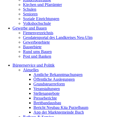
Kirchen und Pfarrämter
Schulen
Senioren
Soziale Einrichtungen
Volkshochschule
Gewerbe und Bauen
Firmenverzeichnis
Geodatenportal des Landkreises Neu-Ulm
Gewerbegebiete
Baugebiete
Rund ums Bauen
Post und Banken
Bürgerservice und Politik
Aktuelles
Amtliche Bekanntmachungen
Öffentliche Auslegungen
Grundsteuerreform
Veranstaltungen
Stellenangebote
Presseberichte
Breitbandausbau
Bericht Neubau Kita Purzelbaum
App der Marktgemeinde Buch
Rathaus & Service