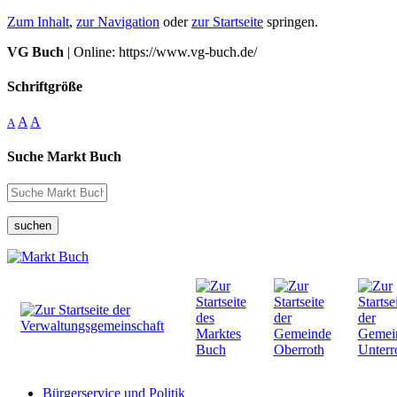
Zum Inhalt
,
zur Navigation
oder
zur Startseite
springen.
VG Buch
| Online: https://www.vg-buch.de/
Schriftgröße
A
A
A
Suche Markt Buch
suchen
Bürgerservice und Politik